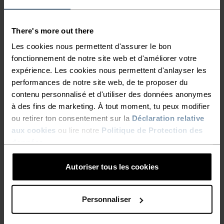
ACTIVITÉS À INTENSITÉ MODÉRÉE
Randonnée - Ski et snow
There's more out there
Les cookies nous permettent d'assurer le bon
CARACTÉRISTIQUES DU TISSU
fonctionnement de notre site web et d'améliorer votre
SYNTHÉTIQUE
MERINO
expérience. Les cookies nous permettent d'anlayser les
Synthétique - sensation seconde peau - extensible,
performances de notre site web, de te proposer du
exceptionnellement léger, excellent transfert d'humidité,
aide à réguler la température Synthétique - sensation
contenu personnalisé et d'utiliser des données anonymes
seconde peau - extensible, exceptionnellement léger,
à des fins de marketing. À tout moment, tu peux modifier
excellent transfert d'humidité, aide à réguler la
ou retirer ton consentement sur la
Déclaration relative
température corporelle, sèche plus rapidement que les
aux cookies
ou lire notre
Politique de Protection des
fibres naturelles et offre une plus grande résistance dans
données
.
le temps.
Autoriser tous les cookies
SYSTÈME DE CONTRÔLE DE LA TEMPÉRATURE
Personnaliser
WARM