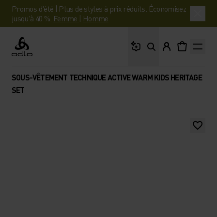
Promos d'été | Plus de styles à prix réduits. Économisez
jusqu'à 40 %.
Femme
|
Homme
Que cherches-tu ?
Odlo
SOUS-VÊTEMENT TECHNIQUE ACTIVE WARM KIDS HERITAGE
SET