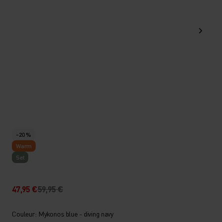
-20 %
Warm
Set
47,95 €
59,95 €
Couleur: Mykonos blue - diving navy