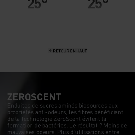
25°
25°
20°
20°
15°
15°
RETOUR EN HAUT
10°
10°
5°
5°
0°
0°
ZEROSCENT
Enduites de sucres aminés biosourcés aux
propriétés anti-odeurs, les fibres bénéficiant
-5°
-5°
de la technologie ZeroScent évitent la
formation de bactéries. Le résultat ? Moins de
mauvaises odeurs. Plus d’utilisations entre