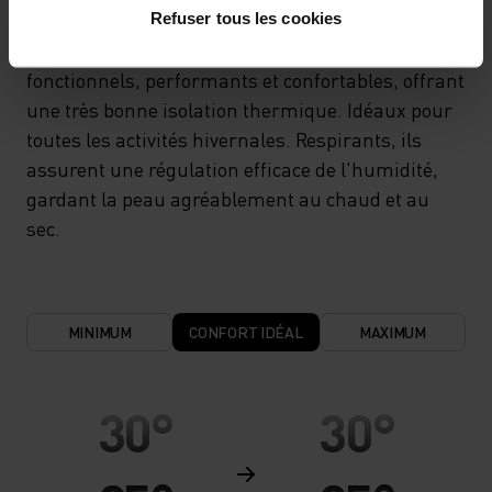
Refuser tous les cookies
Vêtements de sport et sous-vêtements
fonctionnels, performants et confortables, offrant
une très bonne isolation thermique. Idéaux pour
toutes les activités hivernales. Respirants, ils
assurent une régulation efficace de l'humidité,
gardant la peau agréablement au chaud et au
sec.
MINIMUM
CONFORT IDÉAL
MAXIMUM
30°
30°