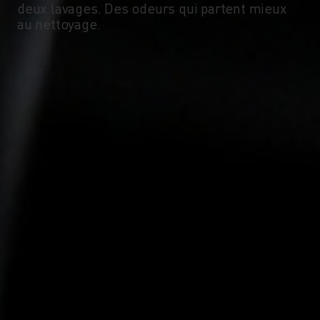
-10°
-10°
deux lavages. Des odeurs qui partent mieux
au nettoyage.
-15°
-15°
-20°
-20°
-25°
-25°
-30°
-30°