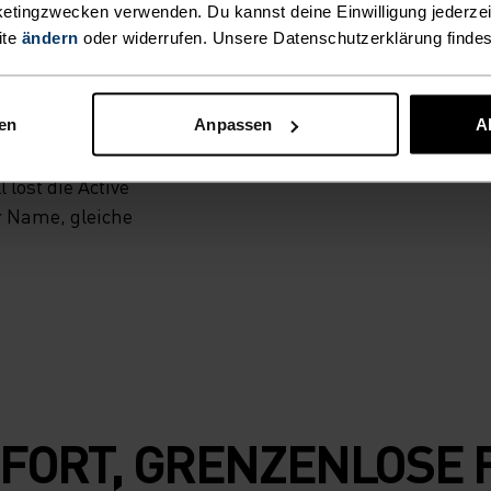
sich angenehm
etingzwecken verwenden. Du kannst deine Einwilligung jederzei
und dank
ite
ändern
oder widerrufen. Unsere Datenschutzerklärung finde
e Gerüche
it ergonomischem
her und bequem.
nen
Anpassen
A
unverzichtbare
 löst die Active
r Name, gleiche
FORT, GRENZENLOSE 