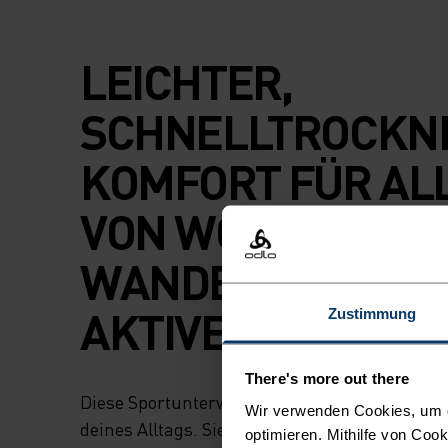
LEICHTER,
SCHNELLTROCKN
KOMFORT FÜR AL
VON WORKOUT BI
WANDERUNG UN
AKTIVE TAGE.
Zustimmung
There's more out there
Diese Sportunterwäsche begleitet dich durch a
Wir verwenden Cookies, um di
deines Alltags. Sie besteht aus einem extrem 
optimieren. Mithilfe von Coo