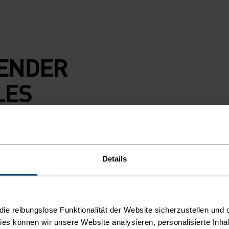
ENDER
LES
S
D
Details
lle Facetten
e reibungslose Funktionalität der Website sicherzustellen und d
leichten
kies können wir unsere Website analysieren, personalisierte Inha