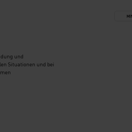
MI
eidung und
en Situationen und bei
samen