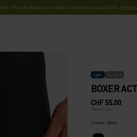
'été | Plus de styles à prix réduits. Économisez jusqu'à 40 %.
Femme
Light
Lot de 2
BOXER ACT
CHF 55.00
TVA incluse
Couleur: Black