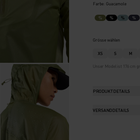
Farbe: Guacamole
%
%
%
%
Grösse wählen
XS
S
M
Unser Model ist 176 cm gr
PRODUKTDETAILS
VERSANDDETAILS