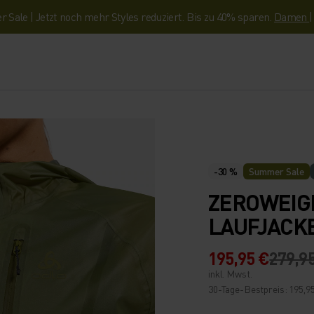
Sale | Jetzt noch mehr Styles reduziert. Bis zu 40% sparen.
Damen
-30 %
Summer Sale
ZEROWEIG
LAUFJACK
195,95 €
279,9
inkl. Mwst.
30-Tage-Bestpreis: 195,9