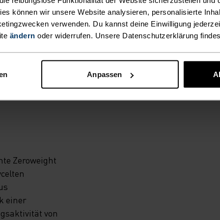
E
kies können wir unsere Website analysieren, personalisierte Inha
R ALL
etingzwecken verwenden. Du kannst deine Einwilligung jederzei
ite
ändern
oder widerrufen. Unsere Datenschutzerklärung finde
H
–
nen
Anpassen
A
chte Zeroweight
celten
us
k einer
saktivität von