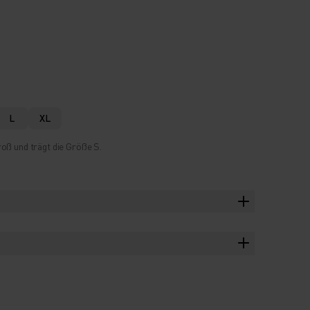
L
XL
oß und trägt die Größe S.