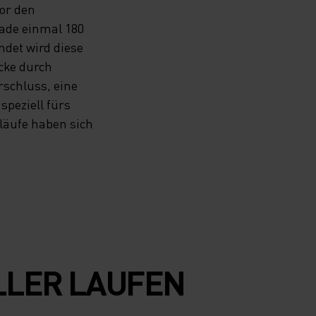
vor den
ade einmal 180
det wird diese
cke durch
rschluss, eine
speziell fürs
läufe haben sich
LLER LAUFEN