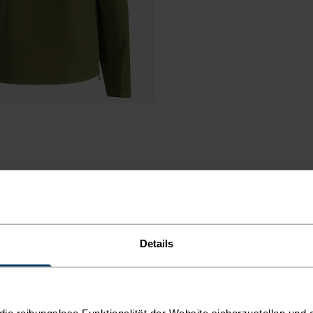
Details
AWARD
e reibungslose Funktionalität der Website sicherzustellen und d