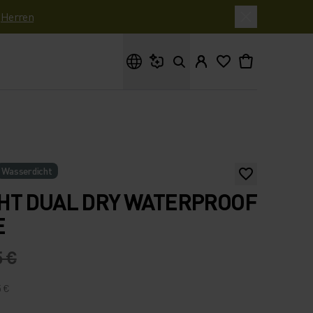
|
Herren
Wonach suchst du?
Wasserdicht
HT DUAL DRY WATERPROOF
E
5 €
5 €