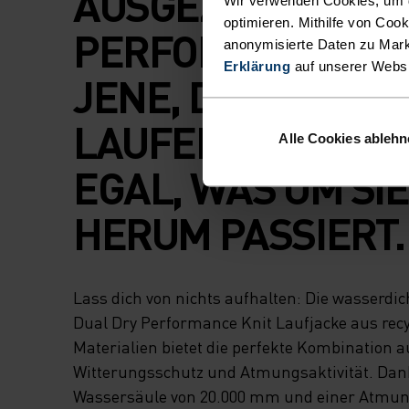
AUSGEZEICHNET
optimieren. Mithilfe von Coo
PERFORMANCE FÜ
anonymisierte Daten zu Mark
Erklärung
auf unserer Webs
JENE, DIE EINFAC
LAUFEN WOLLEN 
Alle Cookies ableh
EGAL, WAS UM SIE
HERUM PASSIERT.
Lass dich von nichts aufhalten: Die wasserdi
Dual Dry Performance Knit Laufjacke aus recy
Materialien bietet die perfekte Kombination a
Witterungsschutz und Atmungsaktivität. Dan
Wassersäule von 20.000 mm und einer Atmung