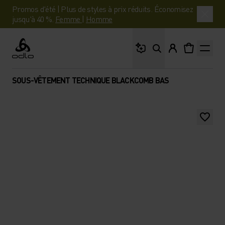
Promos d'été | Plus de styles à prix réduits. Économisez
jusqu'à 40 %.
Femme
|
Homme
Que cherches-tu ?
Odlo
SOUS-VÊTEMENT TECHNIQUE BLACKCOMB BAS