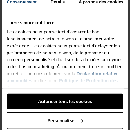
Consentement
Détails
À propos des cookies
Créée en partenariat avec
Protect Our Winters, la gamme
There's more out there
Blackcomb conjugue légèreté
Les cookies nous permettent d'assurer le bon
fonctionnement de notre site web et d'améliorer votre
et séchage rapide.
expérience. Les cookies nous permettent d'anlayser les
performances de notre site web, de te proposer du
contenu personnalisé et d'utiliser des données anonymes
à des fins de marketing. À tout moment, tu peux modifier
ou retirer ton consentement sur la
Déclaration relative
aux cookies
ou lire notre
Politique de Protection des
données
.
Autoriser tous les cookies
AVANTAGES DU PRODUIT
Personnaliser