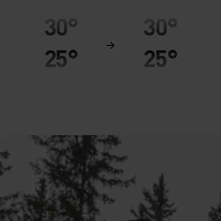
30°
30°
25°
25°
20°
20°
15°
15°
10°
10°
5°
5°
0°
0°