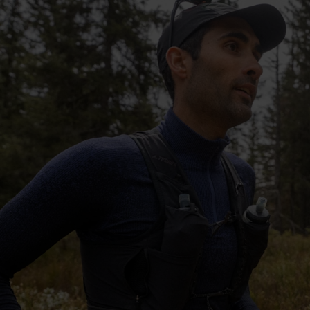
-5°
-5°
-10°
-10°
-15°
-15°
-20°
-20°
-25°
-25°
-30°
-30°