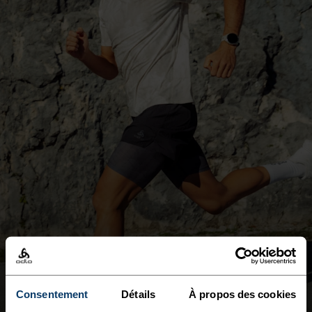
AFFRONTE LA
CHALEUR
Consentement
Détails
À propos des cookies