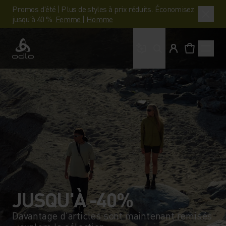
Promos d'été | Plus de styles à prix réduits. Économisez
jusqu'à 40 %.
Femme
|
Homme
Que cherches-tu ?
Odlo
JUSQU'À -40%
Davantage d'articles sont maintenant remisés