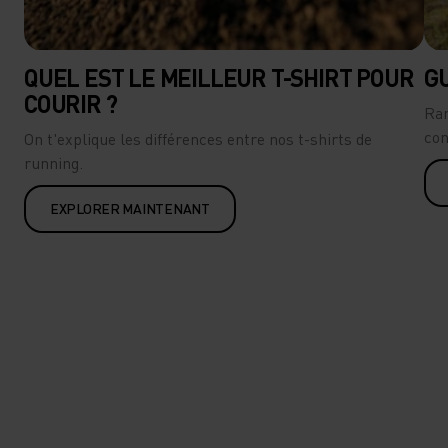
QUEL EST LE MEILLEUR T-SHIRT POUR
G
COURIR ?
Ran
con
On t'explique les différences entre nos t-shirts de
running.
EXPLORER MAINTENANT