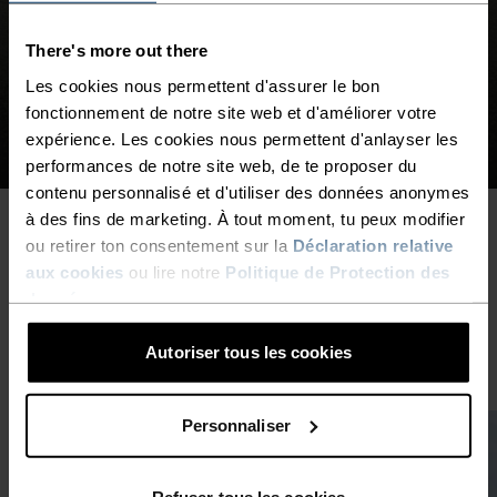
Reste au frais avec des t-shirts et débardeurs
techniques qui évacuent l’humidité et sèchent
rapidement.
There's more out there
Les cookies nous permettent d'assurer le bon
FEMME
HOMME
fonctionnement de notre site web et d'améliorer votre
expérience. Les cookies nous permettent d'anlayser les
performances de notre site web, de te proposer du
contenu personnalisé et d'utiliser des données anonymes
à des fins de marketing. À tout moment, tu peux modifier
ou retirer ton consentement sur la
Déclaration relative
NOUVELLES PUBLICATIONS
aux cookies
ou lire notre
Politique de Protection des
données
.
Laisse-toi inspirer pour aller plus loin.
Autoriser tous les cookies
Personnaliser