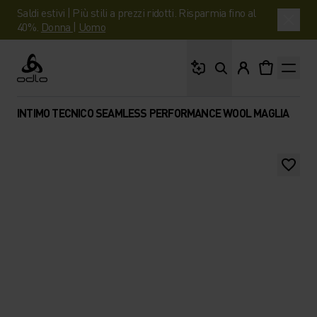
Saldi estivi | Più stili a prezzi ridotti. Risparmia fino al
40%.
Donna
|
Uomo
Cosa stai cercando?
Odlo
INTIMO TECNICO SEAMLESS PERFORMANCE WOOL MAGLIA