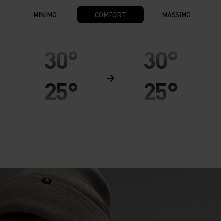
MINIMO
COMFORT
MASSIMO
30°
30°
25°
25°
20°
20°
15°
15°
10°
10°
5°
5°