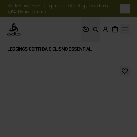
Saldi estivi | Più stili a prezzi ridotti. Risparmia fino al
40%.
Donna
|
Uomo
Cosa stai cercando?
Odlo
LEGGINGS CORTI DA CICLISMO ESSENTIAL