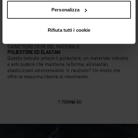
TIPO DI ATTIVITÀ
Personalizza
QUALSIASI COSA ALTA INTENSITÀ
Ciclismo
Rifiuta tutti i cookie
CARATTERISTICHE DEL MATERIALE
POLIESTERE ED ELASTAN
Questo tessuto unisce il poliestere, un materiale robusto
e anti sudore che mantiene la forma, all’elastan,
elasticizzato ed estensibile. Il risultato? Un misto che
offre la massima libertà di movimento.
TORNA SU