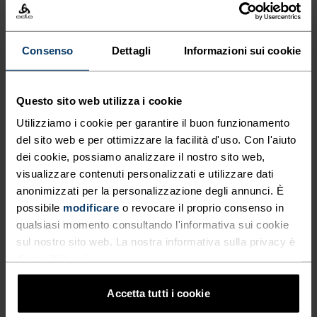
da ciclismo. Comfort e prestazioni assicurati. Non
ti resta che salire in sella.
Consenso
Dettagli
Informazioni sui cookie
SENZA TEMPO. SENZA LIMITI.
Questo sito web utilizza i cookie
Utilizziamo i cookie per garantire il buon funzionamento
del sito web e per ottimizzare la facilità d'uso. Con l'aiuto
Capi da ciclismo ultra comodi progettati nei
dei cookie, possiamo analizzare il nostro sito web,
minimi dettagli. Per i tragitti quotidiani e i luoghi
visualizzare contenuti personalizzati e utilizzare dati
inesplorati.
anonimizzati per la personalizzazione degli annunci. È
possibile
modificare
o revocare il proprio consenso in
qualsiasi momento consultando l'informativa sui cookie
LIVELLO DI ATTIVITÀ
sul nostro sito web. La nostra informativa sulla privacy è
disponibile
qui
.
BASSO
MODERATO
ALTO
Accetta tutti i cookie