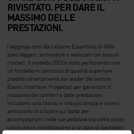
RIVISITATO. PER DARE IL
MASSIMO DELLE
PRESTAZIONI.
I leggings corti da ciclismo Essentials di Odlo
sono leggeri, antisudore e realizzati con tessuti
riciclati. Il modello 2023 è stato perfezionato con
un fondello in camoscio di qualità superiore,
prodotto direttamente dai leader del settore:
Elastic Interface. Progettati per garantirti il
massimo del comfort e delle prestazioni.
Includono una fascia in vita più ampia e inserti
antiscivolo in silicone sui bordi per
accompagnarti nelle tue pedalate sia come pezzo
unico che in combinazione a un paio di pantaloni