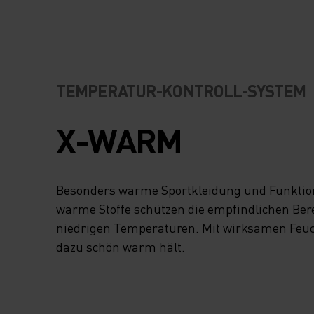
ECHNOLOGIE V
ERHINDERT DIE E
NTSTEHUNG VON 
TEMPERATUR-KONTROLL-SYSTEM
ERÜCHEN, UND DA
X-WARM
EICHE P
OLYESTERMATERIA
Besonders warme Sportkleidung und Funktion
IEGT ANGENEHM A
warme Stoffe schützen die empfindlichen Bere
niedrigen Temperaturen. Mit wirksamen Feuch
ER HAUT, AUCH W
dazu schön warm hält.
AS WINTERLICHE 