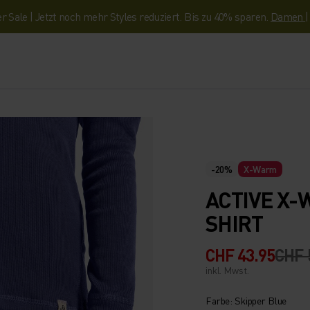
Sale | Jetzt noch mehr Styles reduziert. Bis zu 40% sparen.
Damen
-20%
X-Warm
ACTIVE X-
SHIRT
CHF 43.95
CHF 
inkl. Mwst.
Farbe: Skipper Blue