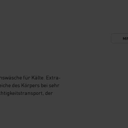
G
MI
S W
L L
swäsche für Kälte. Extra-
UF D
iche des Körpers bei sehr
tigkeitstransport, der
ENN D
A