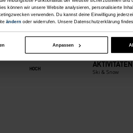
FORT, GRENZENLOSE 
IGKEIT
kies können wir unsere Website analysieren, personalisierte Inha
S
etingzwecken verwenden. Du kannst deine Einwilligung jederzei
 denn du bestimmst, wie
ite
ändern
oder widerrufen. Unsere Datenschutzerklärung finde
WARM U
BT U
nen
Anpassen
A
AKTIVITÄTSART
ALLES MODE
AKTIVITÄTEN
HOCH
K
Ski & Snow
ORGT I
TIVE Z