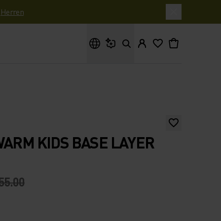
|
Herren
Wonach suchst du?
WARM KIDS BASE LAYER
55.00