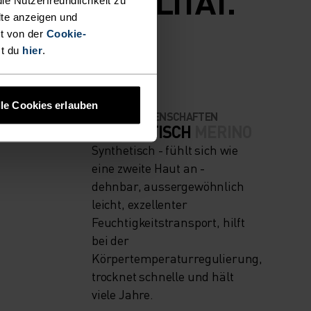
FUNKTIONALITÄT.
lte anzeigen und
t von der
Cookie-
st du
hier
.
lle Cookies erlauben
MATERIALEIGENSCHAFTEN
RATE
SYNTHETISCH
MERINO
Synthetisch - fühlt sich wie
eine zweite Haut an -
dehnbar, aussergewöhnlich
leicht, exzellenter
Feuchtigkeitstransport, hilft
bei der
Körpertemperaturregulierung,
trocknet schnelle und hält
viele Jahre.