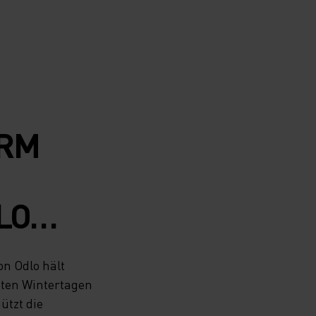
ARM
LO
DOOR-
on Odlo hält
H AN
sten Wintertagen
ützt die