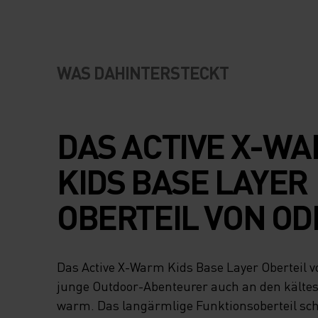
WAS DAHINTERSTECKT
DAS ACTIVE X-W
KIDS BASE LAYER
OBERTEIL VON OD
HÄLT JUNGE OUT
Das Active X-Warm Kids Base Layer Oberteil v
ABENTEURER AUC
junge Outdoor-Abenteurer auch an den kälte
warm. Das langärmlige Funktionsoberteil sch