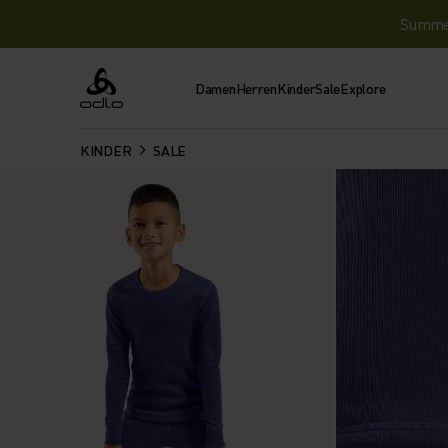
Summer 
Damen
Herren
Kinder
Sale
Explore
Odlo
KINDER
SALE