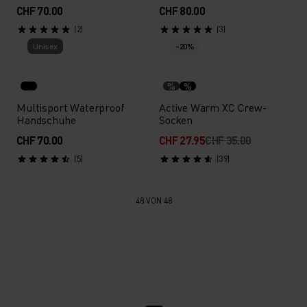
CHF 70.00
CHF 80.00
(2)
(3)
Unisex
-20%
%
%
Multisport Waterproof
Active Warm XC Crew-
Handschuhe
Socken
CHF 70.00
CHF 27.95
CHF 35.00
(5)
(39)
48 VON 48