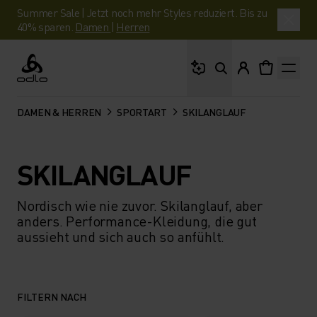
Summer Sale | Jetzt noch mehr Styles reduziert. Bis zu
40% sparen.
Damen
|
Herren
Wonach suchst du?
Odlo
DAMEN & HERREN
SPORTART
SKILANGLAUF
SKILANGLAUF
Nordisch wie nie zuvor. Skilanglauf, aber
anders. Performance-Kleidung, die gut
aussieht und sich auch so anfühlt.
FILTERN NACH