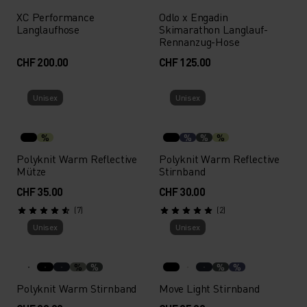
XC Performance
Odlo x Engadin
Langlaufhose
Skimarathon Langlauf-
Rennanzug-Hose
CHF 200.00
CHF 125.00
Unisex
Unisex
%
%
%
%
Polyknit Warm Reflective
Polyknit Warm Reflective
Mütze
Stirnband
CHF 35.00
CHF 30.00
(7)
(2)
Unisex
Unisex
%
%
%
%
Polyknit Warm Stirnband
Move Light Stirnband