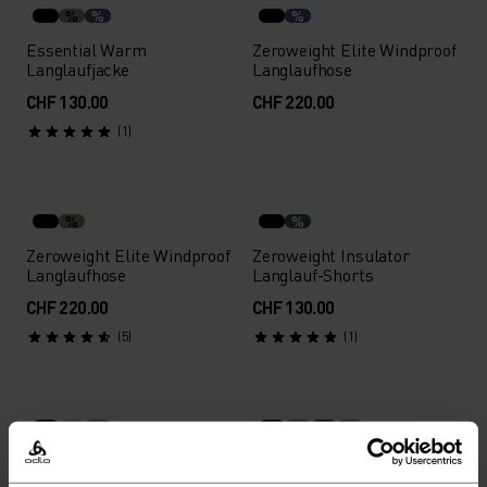
%
%
%
Essential Warm
Zeroweight Elite Windproof
Langlaufjacke
Langlaufhose
CHF 130.00
CHF 220.00
(1)
%
%
Zeroweight Elite Windproof
Zeroweight Insulator
Langlaufhose
Langlauf-Shorts
CHF 220.00
CHF 130.00
(5)
(1)
%
%
%
%
%
Zeroweight Insulator
Zeroweight Windproof X
Langlaufrock
Warm Langlaufhose