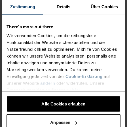
CHF 130.00
CHF 190.00
Zustimmung
Details
Über Cookies
(5)
(7)
There's more out there
Wir verwenden Cookies, um die reibungslose
%
%
%
%
Funktionalität der Website sicherzustellen und die
Essential Warm
Essential Warm
Nutzerfreundlichkeit zu optimieren. Mithilfe von Cookies
Langlaufhose
Langlaufhose
können wir unsere Website analysieren, personalisierte
CHF 110.00
CHF 110.00
Inhalte anzeigen und anonymisierte Daten zu
(4)
(8)
Marketingzwecken verwenden. Du kannst deine
Einwilligung jederzeit von der
Cookie-Erklärung
auf
unserer Website
ändern
oder widerrufen. Unsere
Datenschutzerklärung findest du
hier
.
%
%
%
%
%
Zeroweight Insulator
Zeroweight Pro Windproof
Alle Cookies erlauben
Langlauf-Shorts
Warm Langlaufhose
CHF 130.00
CHF 180.00
(7)
Anpassen