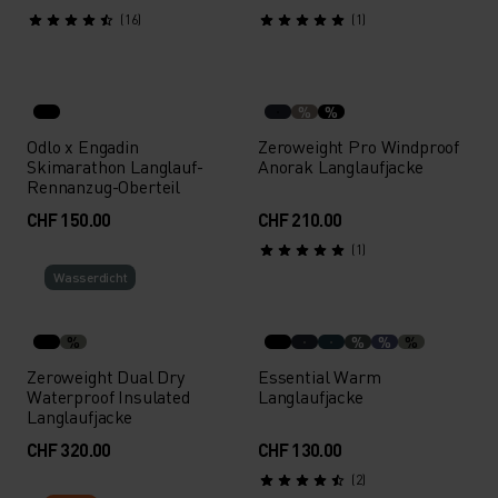
(16)
(1)
%
%
Odlo x Engadin
Zeroweight Pro Windproof
Skimarathon Langlauf-
Anorak Langlaufjacke
Rennanzug-Oberteil
CHF 150.00
CHF 210.00
(1)
Wasserdicht
%
%
%
%
Zeroweight Dual Dry
Essential Warm
Waterproof Insulated
Langlaufjacke
Langlaufjacke
CHF 320.00
CHF 130.00
(2)