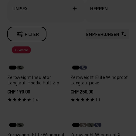
UNISEX
HERREN
FILTER
EMPFEHLUNGEN
X-Warm
%
%
Zeroweight Insulator
Zeroweight Elite Windproof
Langlauf-Hoodie Full-Zip
Langlaufjacke
CHF 190.00
CHF 250.00
(14)
(1)
%
%
%
%
Zeroweight Elite Windproof
Zeroweight Windproof X