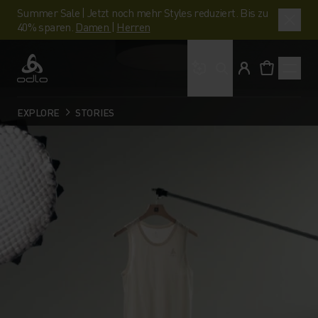
Summer Sale | Jetzt noch mehr Styles reduziert. Bis zu
40% sparen.
Damen
|
Herren
Wonach suchst du?
Odlo
EXPLORE
STORIES