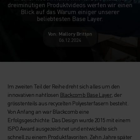
dreiminütigen Produktvideos werfen wir einen
Blick auf das Warum einiger unserer
beliebtesten Base Layer.
Von: Mallory Britton
06.12.2024
Im zweiten Teil der Reihe dreht sich alles um den
innovativen nahtlosen
Blackcomb Base Layer
, der
grösstenteils aus recycelten Polyesterfasern besteht.
Von Anfang an war Blackcomb eine
Erfolgsgeschichte: Das Design wurde 2015 mit einem
ISPO Award ausgezeichnet und entwickelte sich
schnell zu einem Produktfavoriten. Zehn Jahre später