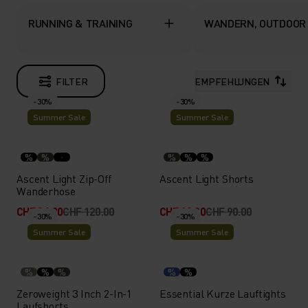
RUNNING & TRAINING
WANDERN, OUTDOOR
FILTER
EMPFEHLUNGEN
-30%
-30%
Summer Sale
Summer Sale
%
%
%
%
%
Ascent Light Zip-Off
Ascent Light Shorts
Wanderhose
CHF 84.00
CHF 120.00
CHF 63.00
CHF 90.00
-30%
-30%
Summer Sale
Summer Sale
%
%
%
%
%
Zeroweight 3 Inch 2-In-1
Essential Kurze Lauftights
Laufshorts