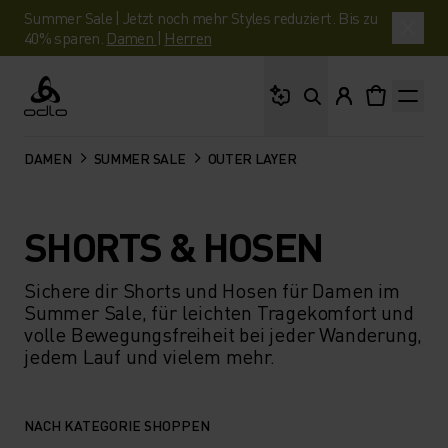
Summer Sale | Jetzt noch mehr Styles reduziert. Bis zu
40% sparen.
Damen
|
Herren
Wonach suchst du?
Odlo
DAMEN
SUMMER SALE
OUTER LAYER
SHORTS & HOSEN
Sichere dir Shorts und Hosen für Damen im
Summer Sale, für leichten Tragekomfort und
volle Bewegungsfreiheit bei jeder Wanderung,
jedem Lauf und vielem mehr.
NACH KATEGORIE SHOPPEN