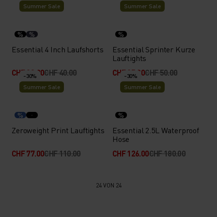
Summer Sale
Summer Sale
%
%
%
Essential 4 Inch Laufshorts
Essential Sprinter Kurze
Lauftights
CHF 28.00
CHF 40.00
CHF 35.00
CHF 50.00
-30%
-30%
Summer Sale
Summer Sale
%
%
Zeroweight Print Lauftights
Essential 2.5L Waterproof
Hose
CHF 77.00
CHF 110.00
CHF 126.00
CHF 180.00
24 VON 24