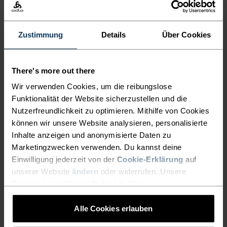
X-Alp Trail 5 Inch 2-In-1
Zeroweight Laufhose
Laufshorts
CHF 63.00
CHF 90.00
CHF 70.00
CHF 100.00
Zustimmung
Details
Über Cookies
-30%
-30%
Summer Sale
Summer Sale
There's more out there
%
%
%
%
Wir verwenden Cookies, um die reibungslose
Ascent Medium Support
Essential 7/8 Lauftights
Funktionalität der Website sicherzustellen und die
Kurze Tights
Nutzerfreundlichkeit zu optimieren. Mithilfe von Cookies
CHF 56.00
CHF 80.00
CHF 42.00
CHF 60.00
-30%
-30%
können wir unsere Website analysieren, personalisierte
Summer Sale
Summer Sale
Inhalte anzeigen und anonymisierte Daten zu
Marketingzwecken verwenden. Du kannst deine
Einwilligung jederzeit von der
Cookie-Erklärung
auf
%
%
unserer Website
ändern
oder widerrufen. Unsere
Ascent Shorts
Essential 365 4 Inch
Datenschutzerklärung findest du
hier
.
Laufshorts
CHF 91.00
CHF 130.00
CHF 49.00
CHF 70.00
-30%
-30%
Alle Cookies erlauben
Summer Sale
Summer Sale