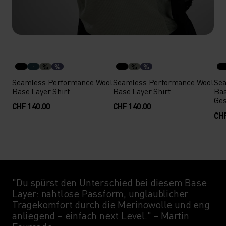
%
%
%
%
Seamless Performance Wool
Seamless Performance Wool
Sea
Base Layer Shirt
Base Layer Shirt
Bas
Ge
CHF 140.00
CHF 140.00
CHF
"Du spürst den Unterschied bei diesem Base
Layer: nahtlose Passform, unglaublicher
Tragekomfort durch die Merinowolle und eng
anliegend – einfach next Level." – Martin