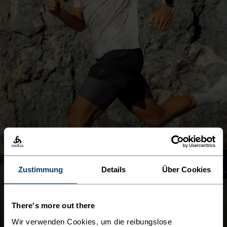
Zustimmung
Details
Über Cookies
SCHLAG DIE HITZE
There's more out there
Bleib cool in schnell trocknenden,
Wir verwenden Cookies, um die reibungslose
feuchtigkeitsableitenden T-Shirts.