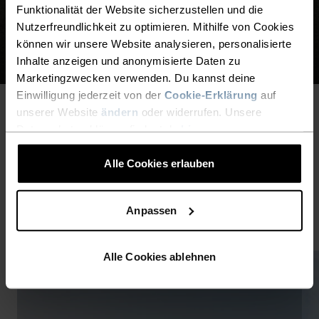
Funktionalität der Website sicherzustellen und die
Nutzerfreundlichkeit zu optimieren. Mithilfe von Cookies
DAMEN
HERREN
können wir unsere Website analysieren, personalisierte
Inhalte anzeigen und anonymisierte Daten zu
Marketingzwecken verwenden. Du kannst deine
Einwilligung jederzeit von der
Cookie-Erklärung
auf
unserer Website
ändern
oder widerrufen. Unsere
Datenschutzerklärung findest du
hier
.
INSPIRIERENDE
GESCHICHTEN
Alle Cookies erlauben
Lass dich inspirieren, mehr zu erleben.
Anpassen
Alle Cookies ablehnen