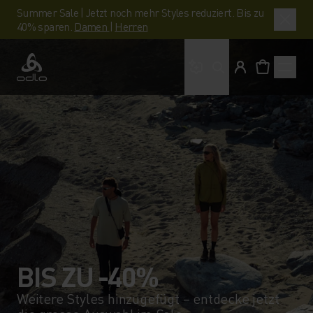
Summer Sale | Jetzt noch mehr Styles reduziert. Bis zu
40% sparen.
Damen
|
Herren
Wonach suchst du?
Odlo
BIS ZU -40%
Weitere Styles hinzugefügt – entdecke jetzt