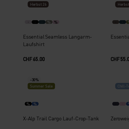
Herbst 26
Herbst
%
%
Essential Seamless Langarm-
Essenti
Laufshirt
CHF 65.00
CHF 55.
-30%
Summer Sale
Chill-T
%
%
X-Alp Trail Cargo Lauf-Crop-Tank
Zeroweig