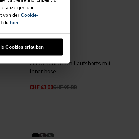
lte anzeigen und
t von der
Cookie-
-30%
st du
hier
.
Summer Sale
lle Cookies erlauben
%
%
%
Zeroweight 5 Inch Laufshorts mit
Innenhose
CHF 63.00
CHF 90.00
%
%