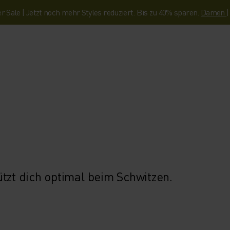
Sale | Jetzt noch mehr Styles reduziert. Bis zu 40% sparen.
Damen
tzt dich optimal beim Schwitzen.