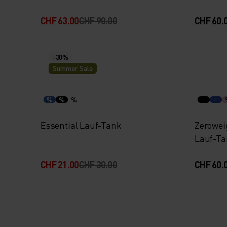
CHF 63.00
CHF 90.00
CHF 60.
-30%
Summer Sale
%
%
%
Essential Lauf-Tank
Zerowei
Lauf-T
CHF 21.00
CHF 30.00
CHF 60.