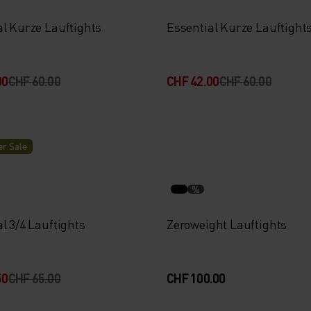
al Kurze Lauftights
Essential Kurze Lauftight
00
CHF 60.00
CHF 42.00
CHF 60.00
r Sale
%
l 3/4 Lauftights
Zeroweight Lauftights
50
CHF 65.00
CHF 100.00