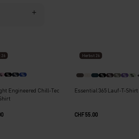
 26
Herbst 26
%
%
%
%
%
%
%
%
%
ght Engineered Chill-Tec
Essential 365 Lauf-T-Shirt
Shirt
00
CHF 55.00