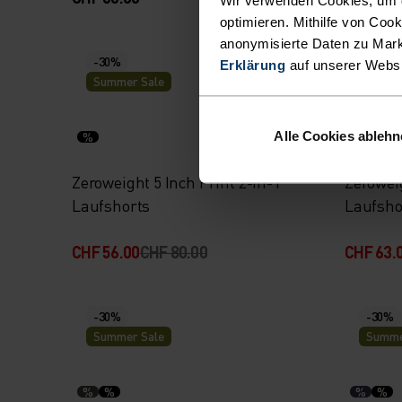
optimieren. Mithilfe von Coo
anonymisierte Daten zu Mark
-30%
-30%
Erklärung
auf unserer Webs
Summer Sale
Summe
Alle Cookies ableh
%
%
%
Zeroweight 5 Inch Print 2-In-1
Zeroweig
Laufshorts
Laufsho
CHF 56.00
CHF 80.00
CHF 63.
-30%
-30%
Summer Sale
Summe
%
%
%
%