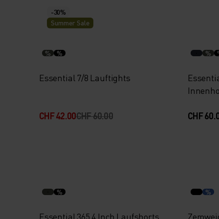
-30%
Summer Sale
%
%
%
Essential 7/8 Lauftights
Essentia
Innenh
CHF 42.00
CHF 60.00
CHF 60.
%
%
Essential 365 4 Inch Laufshorts
Zerowei