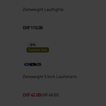
s
Zeroweight Lauftights
CHF 110.00
-30%
Summer Sale
%
%
%
Zeroweight 5 Inch Laufshorts
CHF 42.00
CHF 60.00