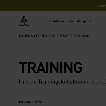
Summer 
Damen
Herren
Kinder
Sale
Explore
Odlo
DAMEN & HERREN
SPORTART
TRAINING
TRAINING
Unsere Trainingskollektion unterstü
FILTERN NACH