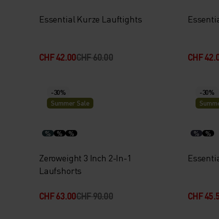
Essential Kurze Lauftights
Essenti
CHF 42.00
CHF 60.00
CHF 42.
-30%
-30%
Summer Sale
Summe
%
%
%
%
%
Zeroweight 3 Inch 2-In-1
Essentia
Laufshorts
CHF 63.00
CHF 90.00
CHF 45.