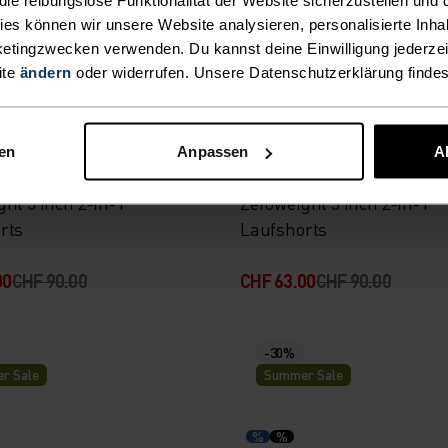
kies können wir unsere Website analysieren, personalisierte Inha
etingzwecken verwenden. Du kannst deine Einwilligung jederzei
-30%
ite
ändern
oder widerrufen. Unsere Datenschutzerklärung finde
r Sale
Summer Sale
nen
Anpassen
A
%
%
%
%
%
ht 5 Inch 2-In-1
Zeroweight 3 Inch 2-In-1
rts
Laufshorts
00
CHF 90.00
CHF 63.00
CHF 90.00
-30%
r Sale
Summer Sale
%
%