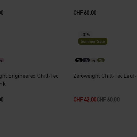
00
CHF 60.00
-30%
Summer Sale
%
%
%
%
%
ght Engineered Chill-Tec
Zeroweight Chill-Tec Lauf
ank
00
CHF 42.00
CHF 60.00