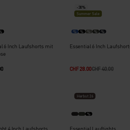
-30%
Summer Sale
%
%
%
%
%
%
l 6 Inch Laufshorts mit
Essential 6 Inch Laufshort
ose
00
CHF 28.00
CHF 40.00
Herbst 26
%
ght 4 Inch Laufshorts
Essential Lauftights