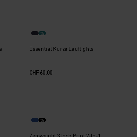
%
s
Essential Kurze Lauftights
CHF 60.00
%
Zeroweight 3 Inch Print 2-In-1