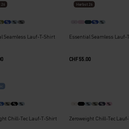
 26
Herbst 26
%
%
%
%
%
%
al Seamless Lauf-T-Shirt
Essential Seamless Lauf-T
00
CHF 55.00
ec
%
%
%
%
%
%
%
%
ht Chill-Tec Lauf-T-Shirt
Zeroweight Chill-Tec Lauf