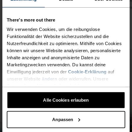
Sonderangebote.*
Übe
There's more out there
Wir verwenden Cookies, um die reibungslose
Funktionalität der Website sicherzustellen und die
Nutzerfreundlichkeit zu optimieren. Mithilfe von Cookies
können wir unsere Website analysieren, personalisierte
Inhalte anzeigen und anonymisierte Daten zu
Marketingzwecken verwenden. Du kannst deine
Einwilligung jederzeit von der
Cookie-Erklärung
auf
unserer Website
ändern
oder widerrufen. Unsere
Datenschutzerklärung findest du
hier
.
Alle Cookies erlauben
Anpassen