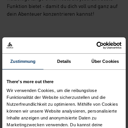
Funktion bietet - damit du dich voll und ganz auf
dein Abenteuer konzentrieren kannst!
ULTIMATIVER KOMFORT,
GRENZENLOSE
FUNKTIONALITÄT.
Zustimmung
Details
Über Cookies
Base Layer für unübertroffene Performance –
There's more out there
denn du bestimmst, wie dein Tag aussieht.
Wir verwenden Cookies, um die reibungslose
Funktionalität der Website sicherzustellen und die
Nutzerfreundlichkeit zu optimieren. Mithilfe von Cookies
können wir unsere Website analysieren, personalisierte
TEMPERATUR-KONTROLL-SYSTEM
Inhalte anzeigen und anonymisierte Daten zu
Marketingzwecken verwenden. Du kannst deine