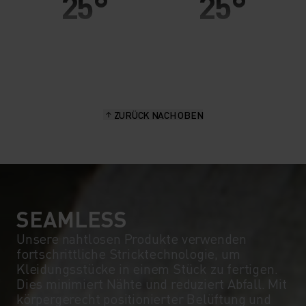
25°
25°
20°
20°
15°
15°
ZURÜCK NACH OBEN
10°
10°
5°
5°
0°
0°
SEAMLESS
Unsere nahtlosen Produkte verwenden
fortschrittliche Stricktechnologie, um
-5°
-5°
Kleidungsstücke in einem Stück zu fertigen.
Dies minimiert Nähte und reduziert Abfall. Mit
körpergerecht positionierter Belüftung und