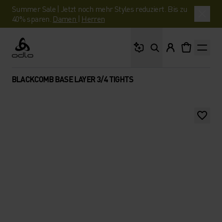
Summer Sale | Jetzt noch mehr Styles reduziert. Bis zu
40% sparen.
Damen
|
Herren
Wonach suchst du?
Odlo
BLACKCOMB BASE LAYER 3/4 TIGHTS