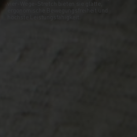
-10°
-10°
vier-Wege-Stretch bieten sie glatte,
ergonomische Bewegungsfreiheit und
höchste Leistungsfähigkeit.
-15°
-15°
-20°
-20°
-25°
-25°
-30°
-30°