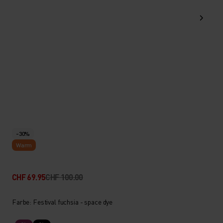
-30%
Warm
CHF 69.95
CHF 100.00
Farbe: Festival fuchsia - space dye