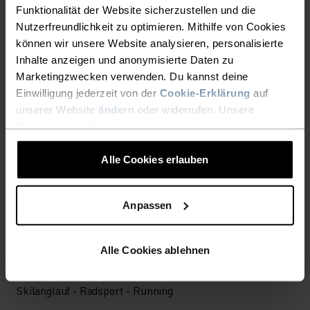
Funktionalität der Website sicherzustellen und die
Nutzerfreundlichkeit zu optimieren. Mithilfe von Cookies
DETAILS, DIE DEN
können wir unsere Website analysieren, personalisierte
UNTERSCHIED MACHEN
Inhalte anzeigen und anonymisierte Daten zu
Marketingzwecken verwenden. Du kannst deine
Einwilligung jederzeit von der
Cookie-Erklärung
auf
Accessoires für unvergessliche Abenteuer.
unserer Website
ändern
oder widerrufen. Unsere
Datenschutzerklärung findest du
hier
.
Alle Cookies erlauben
AKTIVITÄTSNIVEAU
Anpassen
NIEDRIG
MODERAT
HOCH
Alle Cookies ablehnen
AKTIVITÄTSART
ALLES HOCHINTENSIVE AKTIVITÄTEN
Skilanglauf - Radsport - Running