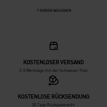
15°
15°
ZURÜCK NACH OBEN
10°
10°
5°
5°
0°
0°
-5°
-5°
KOSTENLOSER VERSAND
2-5 Werktage mit der Schweizer Post
-10°
-10°
-15°
-15°
KOSTENLOSE RÜCKSENDUNG
30 Tage Rückgaberecht