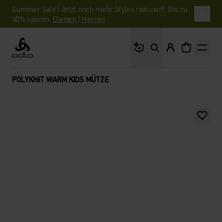
Summer Sale | Jetzt noch mehr Styles reduziert. Bis zu
40% sparen.
Damen
|
Herren
Wonach suchst du?
Odlo
POLYKNIT WARM KIDS MÜTZE