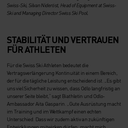
Swiss-Ski, Silvan Nideröst, Head of Equipment at Swiss-
Ski and Managing Director Swiss Ski Pool.
STABILITÄT UND VERTRAUEN
FÜR ATHLETEN
Für die Swiss Ski Athleten bedeutet die
Vertragsverlängerung Kontinuität in einem Bereich,
der für die tägliche Leistung entscheidend ist. „Es gibt
uns viel Sicherheit zu wissen, dass Odlo langfristig an
unserer Seite bleibt,“ sagt Biathletin und Odlo-
Ambassador Aita Gasparin. „Gute Ausrüstung macht
im Training und im Wettkampf einen echten
Unterschied. Dass wir zudem aktiv an zukünftigen
Entwicklungen mitwirken dürfen, macht mich