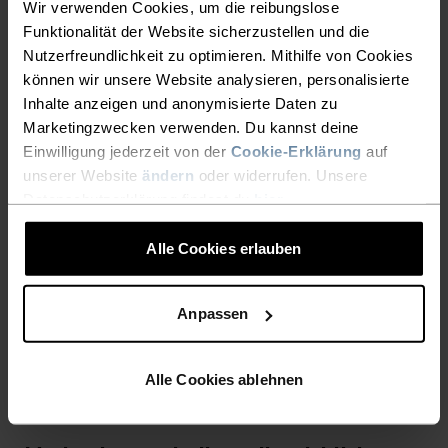
hören. Erwäge die Nutzung von Gondeln oder
Wir verwenden Cookies, um die reibungslose
Sesselliften, um höhere Lagen zu erreichen, und
Funktionalität der Website sicherzustellen und die
erkunde dann Bergabwege, die die Energie und
Nutzerfreundlichkeit zu optimieren. Mithilfe von Cookies
können wir unsere Website analysieren, personalisierte
Begeisterung der Kinder während der gesamten
Inhalte anzeigen und anonymisierte Daten zu
Wanderung aufrechterhalten.
Marketingzwecken verwenden. Du kannst deine
Einwilligung jederzeit von der
Cookie-Erklärung
auf
Erforsche familienfreundliche Wanderwege in deiner
unserer Website
ändern
oder widerrufen. Unsere
Nähe, die themenbezogene Erlebnisse oder
Datenschutzerklärung findest du
hier
.
interaktive Elemente bieten. Viele beliebte
Wanderziele verfügen über speziell gestaltete Routen
Alle Cookies erlauben
mit Bildungsstationen, Schnitzeljagd-Elementen oder
Spielplatzbereichen, die längere Wanderungen
Anpassen
auflockern. Diese thematischen Abenteuer
verwandeln einfache Spaziergänge in fesselnde
Outdoor-Klassenzimmer, wo die Neugier der Kinder
Alle Cookies ablehnen
das Erlebnis vorantreibt.