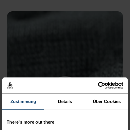
5°
5°
0°
0°
-5°
-5°
-10°
-10°
-15°
-15°
-20°
-20°
Zustimmung
Details
Über Cookies
-25°
-25°
There's more out there