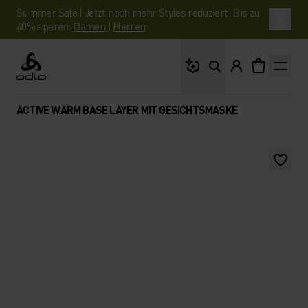
Summer Sale | Jetzt noch mehr Styles reduziert. Bis zu
40% sparen.
Damen
|
Herren
Wonach suchst du?
Odlo
ACTIVE WARM BASE LAYER MIT GESICHTSMASKE