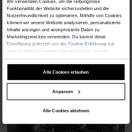
Wir verwenden Cookies, um die reibungslose
-30°
-30°
Funktionalität der Website sicherzustellen und die
Nutzerfreundlichkeit zu optimieren. Mithilfe von Cookies
können wir unsere Website analysieren, personalisierte
Inhalte anzeigen und anonymisierte Daten zu
Marketingzwecken verwenden. Du kannst deine
Einwilligung jederzeit von der
Cookie-Erklärung
auf
unserer Website
ändern
oder widerrufen. Unsere
SCHUTZ VOR SCHEUERSTELLEN
Datenschutzerklärung findest du
hier
.
Mit Bedacht konstruiert, um Reibung zu reduzieren, die
Alle Cookies erlauben
lästiges Scheuern verursacht.
Anpassen
Alle Cookies ablehnen