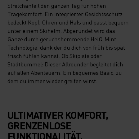
ATMUNGSAKTIV, UM DICH
Stretchanteil den ganzen Tag für hohen
VOR KÄLTE UND
Tragekomfort. Ein integrierter Gesichtsschutz
bedeckt Kopf, Ohren und Hals und passt bequem
FEUCHTIGKEIT ZU SCHÜTZEN.
unter einem Skihelm. Abgerundet wird das
DAZU BRINGT ER WENIG
Ganze durch geruchshemmende HeiQ-Mint-
GEWICHT MIT UND SORGT MIT
Technologie, dank der du dich von früh bis spät
SEINEM STRETCHANTEIL
frisch fühlen kannst. Ob Skipiste oder
Stadtbummel: Dieser Allrounder begleitet dich
DEN GANZEN TAG FÜR
auf allen Abenteuern. Ein bequemes Basic, zu
HOHEN TRAGEKOMFORT. EIN
dem du immer wieder greifen wirst.
INTEGRIERTER
GESICHTSSCHUTZ BEDECKT
KOPF, OHREN UND HALS UND
ULTIMATIVER KOMFORT,
PASST BEQUEM UNTER
GRENZENLOSE
EINEM SKIHELM.
FUNKTIONALITÄT.