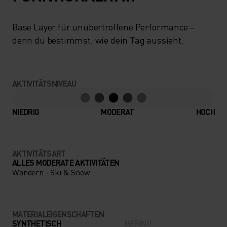
ABGERUNDET WIRD DAS
GANZE DURCH
Base Layer für unübertroffene Performance –
GERUCHSHEMMENDE HEIQ-
denn du bestimmst, wie dein Tag aussieht.
MINT-TECHNOLOGIE, DANK
DER DU DICH VON FRÜH BIS
AKTIVITÄTSNIVEAU
SPÄT FRISCH FÜHLEN
KANNST. OB SKIPISTE ODER
NIEDRIG
MODERAT
HOCH
STADTBUMMEL: DIESER
ALLROUNDER BEGLEITET
AKTIVITÄTSART
DICH AUF ALLEN
ALLES MODERATE AKTIVITÄTEN
Wandern - Ski & Snow
ABENTEUERN. EIN
BEQUEMES BASIC, ZU DEM
DU IMMER WIEDER GREIFEN
MATERIALEIGENSCHAFTEN
SYNTHETISCH
MERINO