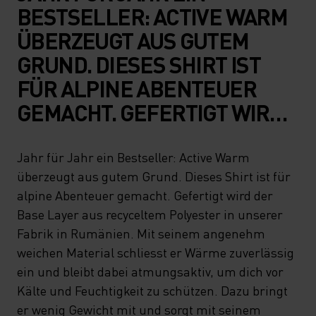
BESTSELLER: ACTIVE WARM
ÜBERZEUGT AUS GUTEM
GRUND. DIESES SHIRT IST
FÜR ALPINE ABENTEUER
GEMACHT. GEFERTIGT WIRD
DER BASE LAYER AUS
RECYCELTEM POLYESTER IN
Jahr für Jahr ein Bestseller: Active Warm
überzeugt aus gutem Grund. Dieses Shirt ist für
UNSERER FABRIK IN
alpine Abenteuer gemacht. Gefertigt wird der
RUMÄNIEN. MIT SEINEM
Base Layer aus recyceltem Polyester in unserer
ANGENEHM WEICHEN
Fabrik in Rumänien. Mit seinem angenehm
MATERIAL SCHLIESST ER
weichen Material schliesst er Wärme zuverlässig
ein und bleibt dabei atmungsaktiv, um dich vor
WÄRME ZUVERLÄSSIG EIN
Kälte und Feuchtigkeit zu schützen. Dazu bringt
UND BLEIBT DABEI
er wenig Gewicht mit und sorgt mit seinem