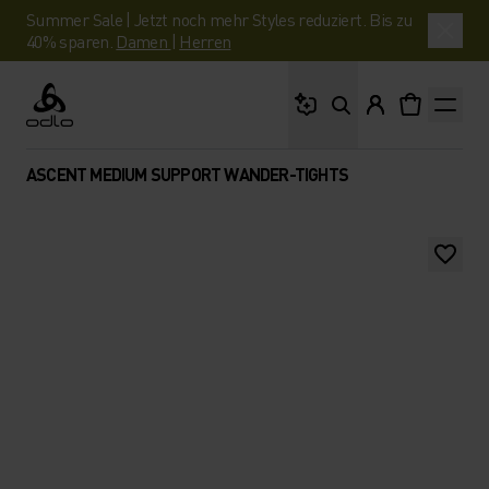
Summer Sale | Jetzt noch mehr Styles reduziert. Bis zu
40% sparen.
Damen
|
Herren
Wonach suchst du?
Odlo
ASCENT MEDIUM SUPPORT WANDER-TIGHTS