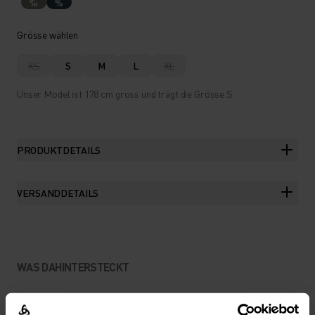
%
%
Grösse wählen
XS
S
M
L
XL
Unser Model ist 178 cm gross und trägt die Grösse S.
PRODUKTDETAILS
VERSANDDETAILS
WAS DAHINTERSTECKT
ULTIMATIVER KOMFORT FÜR