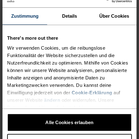
DEINE
SOMMERWANDERUNGEN.
Zustimmung
Details
Über Cookies
Die leichten Ascent Tights mit hohem Bund
There's more out there
bestehen aus einem teilweise recycelten
Wir verwenden Cookies, um die reibungslose
Polyester-Mischgewebe, das sich weich an die
Funktionalität der Website sicherzustellen und die
Haut anschmiegt und maximalen Tragekomfort
Nutzerfreundlichkeit zu optimieren. Mithilfe von Cookies
bietet. Die figurbetonten Tights geben dir
können wir unsere Website analysieren, personalisierte
Inhalte anzeigen und anonymisierte Daten zu
unterwegs mittelstarken Halt. Praktische Details
Marketingzwecken verwenden. Du kannst deine
sind die Einstecktaschen an den Oberschenkeln
Einwilligung jederzeit von der
Cookie-Erklärung
auf
sowie die verdeckte Schlüsseltasche, die genug
unserer Website
ändern
oder widerrufen. Unsere
Platz für deine Sonnenbrille, einen Energieriegel
Datenschutzerklärung findest du
hier
.
oder andere wichtige Kleinigkeiten bieten. Bei
deinen sommerlichen Outdoor-Aktivitäten wirst
Alle Cookies erlauben
du diese bequeme Hose schon bald nicht mehr
missen wollen. Deine neuen Lieblings-Tights für