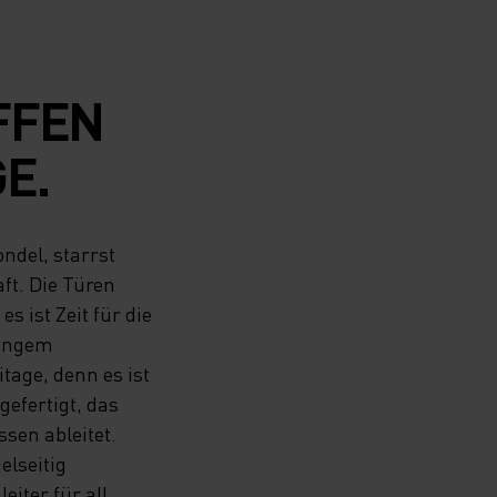
FFEN
E.
ondel, starrst
ft. Die Türen
s ist Zeit für die
langem
itage, denn es ist
efertigt, das
sen ableitet.
elseitig
eiter für all