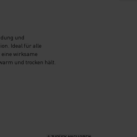
eidung und
n. Ideal für alle
r eine wirksame
 warm und trocken hält.
ZURÜCK NACH OBEN