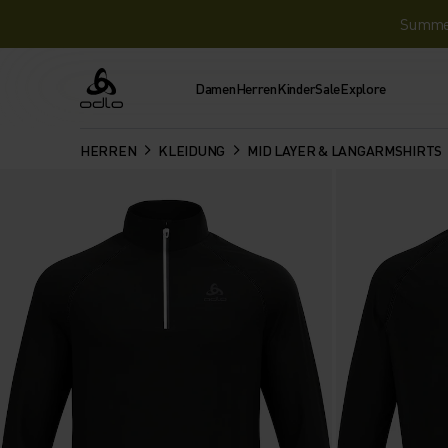
Summer 
Damen
Herren
Kinder
Sale
Explore
Odlo
HERREN
KLEIDUNG
MID LAYER & LANGARMSHIRTS