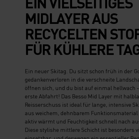
EIN VIELSEITIGES
MIDLAYER AUS
RECYCELTEN STO
FÜR KÜHLERE TAG
Ein neuer Skitag. Du sitzt schon früh in der G
gedankenverloren in die verschneite Landscha
öffnen sich, und du bist auf einmal hellwach - e
erste Abfahrt! Das Besso Mid Layer mit halb
Reisserschuss ist ideal für lange, intensive Sk
aus weichem, dehnbarem Funktionsmaterial g
aktiv wärmt und Feuchtigkeit schnell nach aus
Diese stylishe mittlere Schicht ist besonders vi
einsetzbar, und deswegen ein essentieller Begl