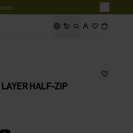
|
Herren
Wonach suchst du?
 LAYER HALF-ZIP
%