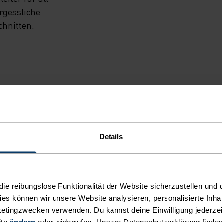
rgessliche
chnitten.
NT
Details
eidung, mit der du
e reibungslose Funktionalität der Website sicherzustellen und d
kies können wir unsere Website analysieren, personalisierte Inha
AKTIVITÄTSART
etingzwecken verwenden. Du kannst deine Einwilligung jederzei
ALLES MODE
ite
ändern
oder widerrufen. Unsere Datenschutzerklärung finde