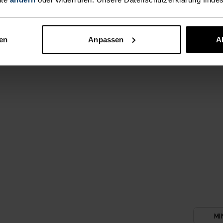
AKTIVITÄTEN
HOCH
Wandern - Ski &
nen
Anpassen
A
MI