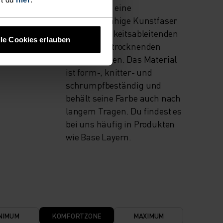
Polyester ist eine
 Snow
strapazierfähige Kunstfaser
mit feuchtigkeitsableitenden
lle Cookies erlauben
und schnelltrocknenden
Eigenschaften. Das Material
ist form-, knitter- und
schrumpfbeständig und
behält seine Farbe auch nach
langem Tragen. Du findest es
bei uns häufig in Produkten
wie Base Layern.
NIMUM
KOMFORTZONE
MAXIMUM