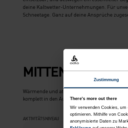
deine Kaltwetter-Unternehmungen. Für unve
Schneetage. Ganz auf deine Ansprüche zuges
MITTEN IM MOME
Zustimmung
Wärmende und atmungsaktive Performance-Kl
komplett in den Augenblick eintauchst.
There's more out there
Wir verwenden Cookies, um di
optimieren. Mithilfe von Coo
AKTIVITÄTSNIVEAU
anonymisierte Daten zu Mark
Erklärung
auf unserer Webs