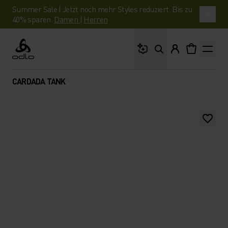
Summer Sale | Jetzt noch mehr Styles reduziert. Bis zu
40% sparen.
Damen
|
Herren
Wonach suchst du?
Odlo
CARDADA TANK