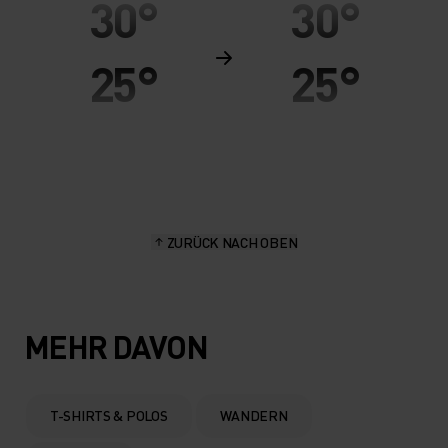
30°
30°
25°
25°
20°
20°
15°
15°
ZURÜCK NACH OBEN
10°
10°
5°
5°
MEHR DAVON
0°
0°
T-SHIRTS & POLOS
WANDERN