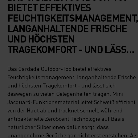
BIETET EFFEKTIVES
FEUCHTIGKEITSMANAGEMENT,
LANGANHALTENDE FRISCHE
UND HÖCHSTEN
TRAGEKOMFORT - UND LÄSST
SICH DESWEGEN ZU VIELEN
GELEGENHEITEN TRAGEN.
Das Cardada Outdoor-Top bietet effektives
Feuchtigkeitsmanagement, langanhaltende Frische
MINI JACQUARD-
und höchsten Tragekomfort - und lässt sich
FUNKTIONSMATERIAL LEITET
deswegen zu vielen Gelegenheiten tragen. Mini
SCHWEISS EFFIZIENT VON DER H
Jacquard-Funktionsmaterial leitet Schweiß effizient
AUT AB UND TROCKNET S
von der Haut ab und trocknet schnell, während
antibakterielle ZeroScent Technologie auf Basis
CHNELL, WÄHREND A
natürlicher Silberionen dafür sorgt, dass
NTIBAKTERIELLE Z
unangenehme Gerüche gar nicht erst entstehen. Als