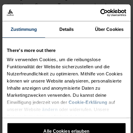
EROSCENT TECHNOLOGIE A
ärmelloses Sommer-Top getragen oder als unterste
UF BASIS NATÜRLICHER S
Schicht - das leichte, bequeme Cardada eignet sich
für eine ganze Bandbreite an Sportarten und
ILBERIONEN DAFÜR SORGT, D
Temperaturen und ist deswegen eine vielseitig
Zustimmung
Details
Über Cookies
ASS UNANGENEHME G
einsetzbare Ergänzung deiner Outdoor-Garderobe!
ERÜCHE GAR NICHT ERST E
There's more out there
NTSTEHEN. ALS Ä
Wir verwenden Cookies, um die reibungslose
RMELLOSES SOMMER-TOP G
EIN MULTITALENT BEI DEM
Funktionalität der Website sicherzustellen und die
ETRAGEN ODER ALS U
Nutzerfreundlichkeit zu optimieren. Mithilfe von Cookies
ALLES STIMMT
können wir unsere Website analysieren, personalisierte
NTERSTE SCHICHT - DAS L
Inhalte anzeigen und anonymisierte Daten zu
EICHTE, BEQUEME CARDADA E
Marketingzwecken verwenden. Du kannst deine
Vielseitiger Komfort für jeden Schritt auf deiner
Einwilligung jederzeit von der
Cookie-Erklärung
auf
IGNET SICH FÜR EINE GANZE B
Wanderung.
unserer Website
ändern
oder widerrufen. Unsere
ANDBREITE AN SPORTARTEN U
Datenschutzerklärung findest du
hier
.
ND TEMPERATUREN UND IST D
Alle Cookies erlauben
AKTIVITÄTSNIVEAU