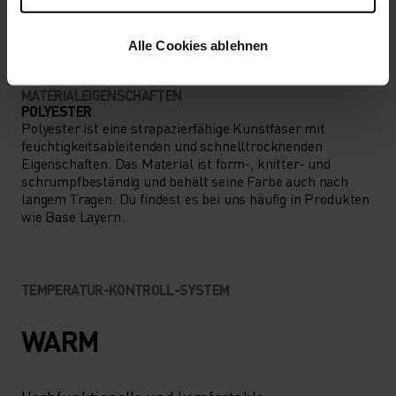
ALLES MODERATE AKTIVITÄTEN
Wandern - Ski & Snow - Casual Comfort
Alle Cookies ablehnen
MATERIALEIGENSCHAFTEN
POLYESTER
Polyester ist eine strapazierfähige Kunstfaser mit
feuchtigkeitsableitenden und schnelltrocknenden
Eigenschaften. Das Material ist form-, knitter- und
schrumpfbeständig und behält seine Farbe auch nach
langem Tragen. Du findest es bei uns häufig in Produkten
wie Base Layern.
TEMPERATUR-KONTROLL-SYSTEM
WARM