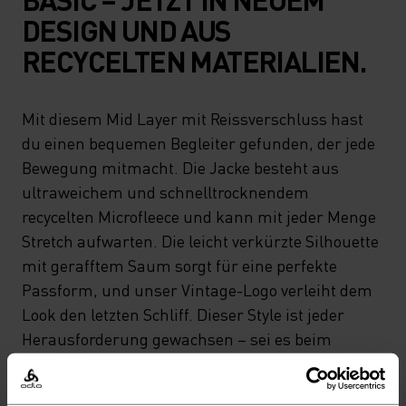
DESIGN UND AUS
RECYCELTEN MATERIALIEN.
Mit diesem Mid Layer mit Reissverschluss hast
du einen bequemen Begleiter gefunden, der jede
Bewegung mitmacht. Die Jacke besteht aus
ultraweichem und schnelltrocknendem
recycelten Microfleece und kann mit jeder Menge
Stretch aufwarten. Die leicht verkürzte Silhouette
mit gerafftem Saum sorgt für eine perfekte
Passform, und unser Vintage-Logo verleiht dem
Look den letzten Schliff. Dieser Style ist jeder
Herausforderung gewachsen – sei es beim
Laufen oder Wandern, in der Loipe oder auf
Skitouren. Vielseitiger geht’s nicht.