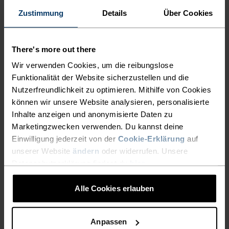
Zustimmung
Details
Über Cookies
EIN MULTITALENT BEI DEM
There's more out there
ALLES STIMMT
Wir verwenden Cookies, um die reibungslose
Funktionalität der Website sicherzustellen und die
Nutzerfreundlichkeit zu optimieren. Mithilfe von Cookies
Vielseitiger Komfort für jeden Schritt auf deiner
können wir unsere Website analysieren, personalisierte
Wanderung.
Inhalte anzeigen und anonymisierte Daten zu
Marketingzwecken verwenden. Du kannst deine
Einwilligung jederzeit von der
Cookie-Erklärung
auf
unserer Website
ändern
oder widerrufen. Unsere
AKTIVITÄTSNIVEAU
Datenschutzerklärung findest du
hier
.
NIEDRIG
MODERAT
HOCH
Alle Cookies erlauben
AKTIVITÄTSART
Anpassen