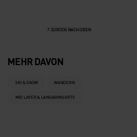
20°
20°
15°
15°
ZURÜCK NACH OBEN
10°
10°
5°
5°
MEHR DAVON
0°
0°
SKI & SNOW
WANDERN
-5°
-5°
MID LAYER & LANGARMSHIRTS
-10°
-10°