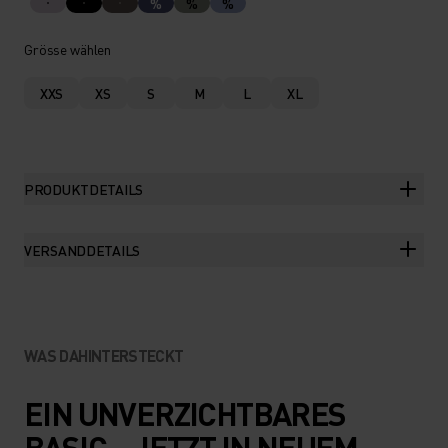
%
%
%
Grösse wählen
XXS
XS
S
M
L
XL
PRODUKTDETAILS
VERSANDDETAILS
WAS DAHINTERSTECKT
EIN UNVERZICHTBARES
BASIC – JETZT IN NEUEM