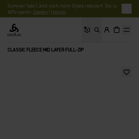
Summer Sale | Jetzt noch mehr Styles reduziert. Bis zu
40% sparen.
Damen
|
Herren
Wonach suchst du?
Odlo
CLASSIC FLEECE MID LAYER FULL-ZIP