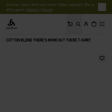
Summer Sale | Jetzt noch mehr Styles reduziert. Bis zu
40% sparen.
Damen
|
Herren
Wonach suchst du?
Odlo
COTTON BLEND THERE'S MORE OUT THERE T-SHIRT