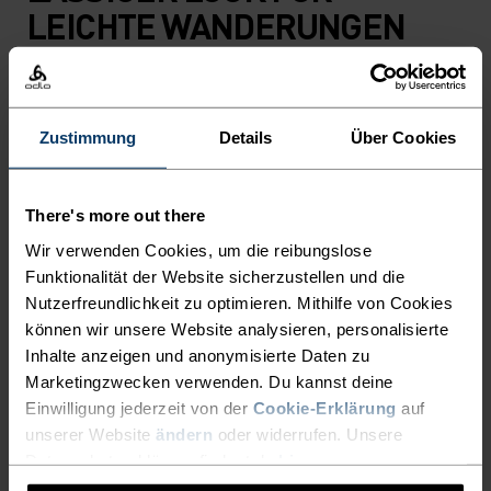
LEICHTE WANDERUNGEN
UND TAGE IN DER NATUR.
Dieses T‑Shirt ist dein bequemer Begleiter, wenn
Zustimmung
Details
Über Cookies
du es draussen entspannt angehen lässt. Es
besteht zur einen Hälfte aus Baumwolle, zur
There's more out there
anderen aus Polyester und vereint die Vorteile
beider Fasern in einem pflegeleichten,
Wir verwenden Cookies, um die reibungslose
Funktionalität der Website sicherzustellen und die
atmungsaktiven Mischgewebe – ideal für den
Nutzerfreundlichkeit zu optimieren. Mithilfe von Cookies
Alltag und Outdoor-Ausflüge. Der „There’s More
können wir unsere Website analysieren, personalisierte
Out There“-Print an Vorder- und Rückseite
Inhalte anzeigen und anonymisierte Daten zu
komplettiert das Design und erinnert daran, dass
Marketingzwecken verwenden. Du kannst deine
das Abenteuer überall wartet. Kühlender
Einwilligung jederzeit von der
Cookie-Erklärung
auf
Komfort für alle, die gern unbeschwert auf
unserer Website
ändern
oder widerrufen. Unsere
Entdeckungsreise gehen.
Datenschutzerklärung findest du
hier
.