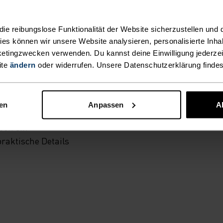
uhe für eine
e reibungslose Funktionalität der Website sicherzustellen und d
fst du
kies können wir unsere Website analysieren, personalisierte Inha
e Essentials 3/4-
etingzwecken verwenden. Du kannst deine Einwilligung jederzei
Jahr, denn du
ite
ändern
oder widerrufen. Unsere Datenschutzerklärung finde
oder über
den Komfort, die
st, um deine
nen
Anpassen
A
hose ist aus
ben ein
raktische Details