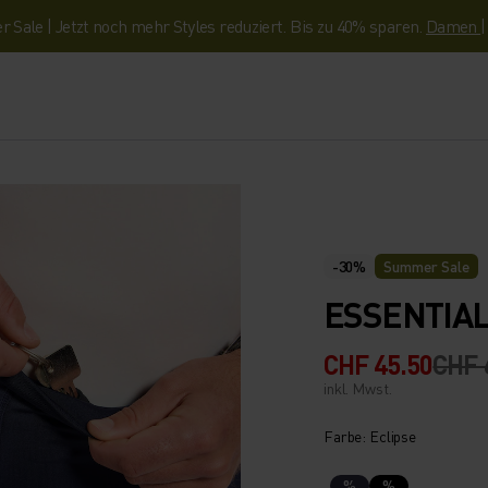
Sale | Jetzt noch mehr Styles reduziert. Bis zu 40% sparen.
Damen
-30%
Summer Sale
ESSENTIAL
CHF 45.50
CHF 
inkl. Mwst.
Farbe: Eclipse
%
%