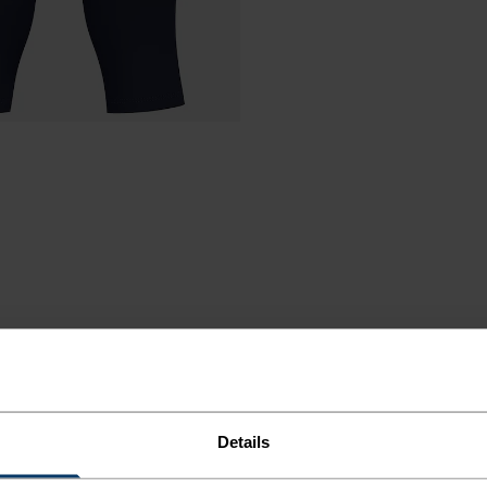
N TAG
TEUER.
Details