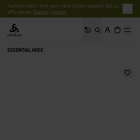
Summer Sale | Jetzt noch mehr Styles reduziert. Bis zu
40% sparen.
Damen
|
Herren
Wonach suchst du?
Odlo
ESSENTIAL HOSE