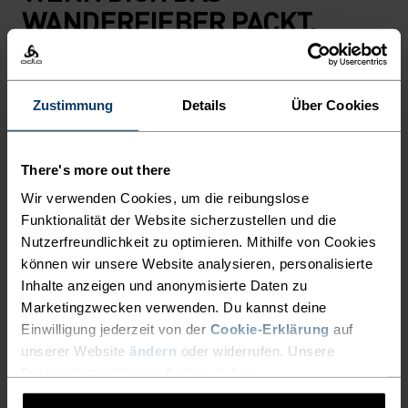
WANDERFIEBER PACKT.
Die Essentials Wanderhose besteht aus teilweise
recyceltem, wasserfestem Material und eignet
Zustimmung
Details
Über Cookies
sich hervorragend für Wanderungen,
Stadtbummel und alles dazwischen. Diese
There's more out there
superleichte und besonders dehnbare Hose wirst
Wir verwenden Cookies, um die reibungslose
du im Sommer nicht mehr missen wollen. In dem
Funktionalität der Website sicherzustellen und die
breiten Bund verbirgt sich ein Kordelzug, damit
Nutzerfreundlichkeit zu optimieren. Mithilfe von Cookies
nichts rutscht. Und wenn dich ein Schauer
können wir unsere Website analysieren, personalisierte
überrascht? Keine Sorge: Das Aussenmaterial
Inhalte anzeigen und anonymisierte Daten zu
aus 95 Prozent recyceltem Polyamid ist mit einer
Marketingzwecken verwenden. Du kannst deine
CO-DWR-Imprägnierung versehen, an der
Einwilligung jederzeit von der
Cookie-Erklärung
auf
leichter Regen einfach abperlt. Eingrifftaschen
unserer Website
ändern
oder widerrufen. Unsere
und ein dezentes, farblich abgestimmtes Logo
Datenschutzerklärung findest du
hier
.
runden den Look ab. Wanderhose mit Athletic-Fit