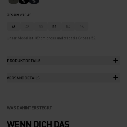
%
%
Grösse wählen
46
48
50
52
54
56
Unser Model ist 189 cm gross und trägt die Grösse 52.
PRODUKTDETAILS
VERSANDDETAILS
WAS DAHINTERSTECKT
WENN DICH DAS