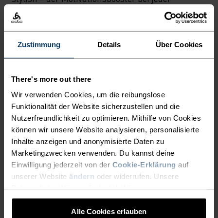
Witterung.
Zustimmung
Details
Über Cookies
WO FORM AUF FUNKTION
TRIFFT
There's more out there
Wir verwenden Cookies, um die reibungslose
Funktionalität der Website sicherzustellen und die
Unsere Trainingskollektion unterstützt dich bei
Nutzerfreundlichkeit zu optimieren. Mithilfe von Cookies
jedem Workout.
können wir unsere Website analysieren, personalisierte
Inhalte anzeigen und anonymisierte Daten zu
Marketingzwecken verwenden. Du kannst deine
Einwilligung jederzeit von der
Cookie-Erklärung
auf
AKTIVITÄTSNIVEAU
unserer Website
ändern
oder widerrufen. Unsere
Datenschutzerklärung findest du
hier
.
NIEDRIG
MODERAT
HOCH
Alle Cookies erlauben