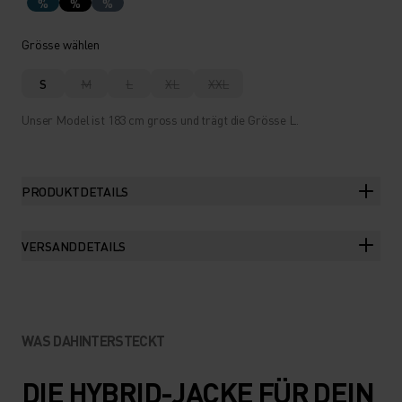
%
%
%
Grösse wählen
S
M
L
XL
XXL
Unser Model ist 183 cm gross und trägt die Grösse L.
PRODUKTDETAILS
VERSANDDETAILS
WAS DAHINTERSTECKT
DIE HYBRID-JACKE FÜR DEIN