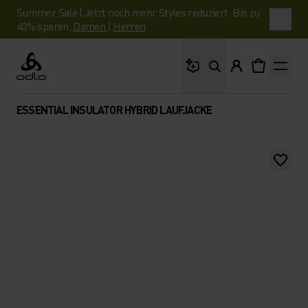
Summer Sale | Jetzt noch mehr Styles reduziert. Bis zu
40% sparen.
Damen
|
Herren
Wonach suchst du?
Odlo
ESSENTIAL INSULATOR HYBRID LAUFJACKE