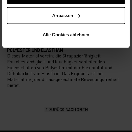
AKTIVITÄTSART
ALLES HOCHINTENSIVE AKTIVITÄTEN
Anpassen
Training - Running
Alle Cookies ablehnen
MATERIALEIGENSCHAFTEN
POLYESTER UND ELASTHAN
Dieses Material vereint die Strapazierfähigkeit,
Formbeständigkeit und feuchtigkeitsableitenden
Eigenschaften von Polyester mit der Flexibilität und
Dehnbarkeit von Elasthan. Das Ergebnis ist ein
Materialmix, der dir ausgezeichnete Bewegungsfreiheit
bietet.
ZURÜCK NACH OBEN