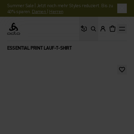
Summer Sale | Jetzt noch mehr Styles reduziert. Bis zu
40% sparen.
Damen
|
Herren
Wonach suchst du?
Odlo
ESSENTIAL PRINT LAUF-T-SHIRT