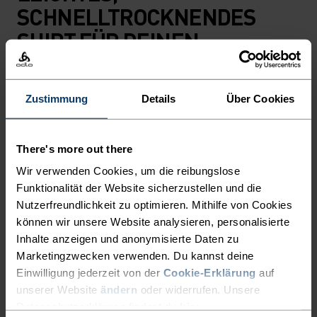
SCHNELLTROCKNENDES
SHIRT FÜR DEINEN
LAUFALLTAG.
Zustimmung
Details
Über Cookies
An deiner Seite, wenn der Puls steigt: In diesem
T‑Shirt aus besonders atmungsaktivem
Recycling-Polyester kannst du bequem alles
There's more out there
geben. Reflektierende Details erhöhen deine
Wir verwenden Cookies, um die reibungslose
Sichtbarkeit bei schlechten Lichtverhältnissen.
Funktionalität der Website sicherzustellen und die
Das Shirt ist normal geschnitten und mit einem
Nutzerfreundlichkeit zu optimieren. Mithilfe von Cookies
können wir unsere Website analysieren, personalisierte
Saison-Print versehen, der dich Schritt für Schritt
Inhalte anzeigen und anonymisierte Daten zu
zu neuen Meilensteinen motiviert. Auf dieses
Marketingzwecken verwenden. Du kannst deine
Basic wirst du garantiert nicht mehr verzichten
Einwilligung jederzeit von der
Cookie-Erklärung
auf
wollen. Ein verlässlicher Begleiter beim
unserer Website
ändern
oder widerrufen. Unsere
Kilometersammeln.
Datenschutzerklärung findest du
hier
.