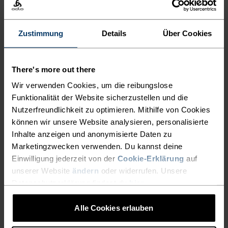
Combo.
Zustimmung
Details
Über Cookies
LEICHTER SCHNELLER
There's more out there
LAUFEN
Wir verwenden Cookies, um die reibungslose
Funktionalität der Website sicherzustellen und die
Schnell trocken, unglaublich leicht: Performance-
Nutzerfreundlichkeit zu optimieren. Mithilfe von Cookies
können wir unsere Website analysieren, personalisierte
Laufbekleidung, die alle anderen hinter sich lässt.
Inhalte anzeigen und anonymisierte Daten zu
Marketingzwecken verwenden. Du kannst deine
Einwilligung jederzeit von der
Cookie-Erklärung
auf
AKTIVITÄTSNIVEAU
unserer Website
ändern
oder widerrufen. Unsere
Datenschutzerklärung findest du
hier
.
NIEDRIG
MODERAT
HOCH
Alle Cookies erlauben