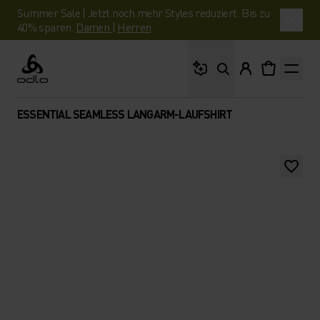
Summer Sale | Jetzt noch mehr Styles reduziert. Bis zu
40% sparen.
Damen
|
Herren
Wonach suchst du?
Odlo
ESSENTIAL SEAMLESS LANGARM-LAUFSHIRT