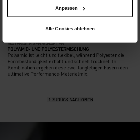
AKTIVITÄTSART
Anpassen
ALLES HOCHINTENSIVE AKTIVITÄTEN
Training - Running
Alle Cookies ablehnen
MATERIALEIGENSCHAFTEN
POLYAMID- UND POLYESTERMISCHUNG
Polyamid ist leicht und flexibel, während Polyester die
Formbeständigkeit erhöht und schnell trocknet. In
Kombination ergeben diese zwei langlebigen Fasern den
ultimative Performance-Materialmix.
ZURÜCK NACH OBEN