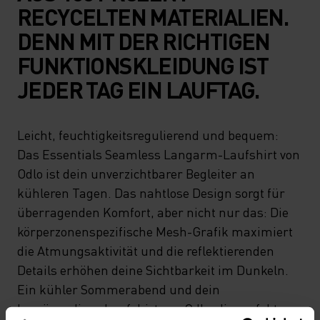
RECYCELTEN MATERIALIEN.
DENN MIT DER RICHTIGEN
FUNKTIONSKLEIDUNG IST
JEDER TAG EIN LAUFTAG.
Leicht, feuchtigkeitsregulierend und bequem:
Das Essentials Seamless Langarm-Laufshirt von
Odlo ist dein unverzichtbarer Begleiter an
kühleren Tagen. Das nahtlose Design sorgt für
überragenden Komfort, aber nicht nur das: Die
körperzonenspezifische Mesh-Grafik maximiert
die Atmungsaktivität und die reflektierenden
Details erhöhen deine Sichtbarkeit im Dunkeln.
Ein kühler Sommerabend und dein
langärmeliges Laufshirt von Odlo: die perfekte