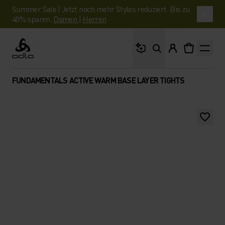
Summer Sale | Jetzt noch mehr Styles reduziert. Bis zu
40% sparen.
Damen
|
Herren
Wonach suchst du?
Odlo
FUNDAMENTALS ACTIVE WARM BASE LAYER TIGHTS