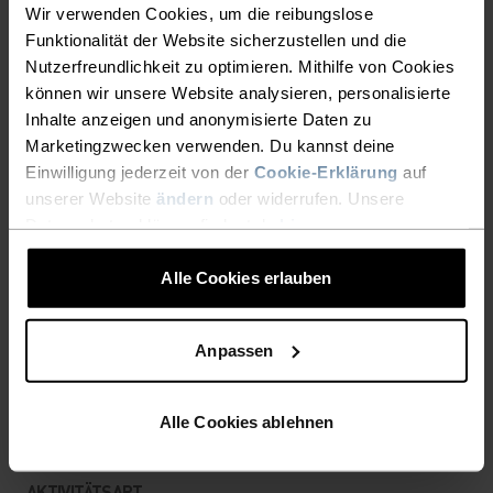
Wir verwenden Cookies, um die reibungslose
Funktionalität der Website sicherzustellen und die
ULTIMATIVER KOMFORT,
Nutzerfreundlichkeit zu optimieren. Mithilfe von Cookies
können wir unsere Website analysieren, personalisierte
GRENZENLOSE
Inhalte anzeigen und anonymisierte Daten zu
FUNKTIONALITÄT.
Marketingzwecken verwenden. Du kannst deine
Einwilligung jederzeit von der
Cookie-Erklärung
auf
unserer Website
ändern
oder widerrufen. Unsere
Base Layer für unübertroffene Performance –
Datenschutzerklärung findest du
hier
.
denn du bestimmst, wie dein Tag aussieht.
Alle Cookies erlauben
AKTIVITÄTSNIVEAU
Anpassen
NIEDRIG
MODERAT
HOCH
Alle Cookies ablehnen
AKTIVITÄTSART