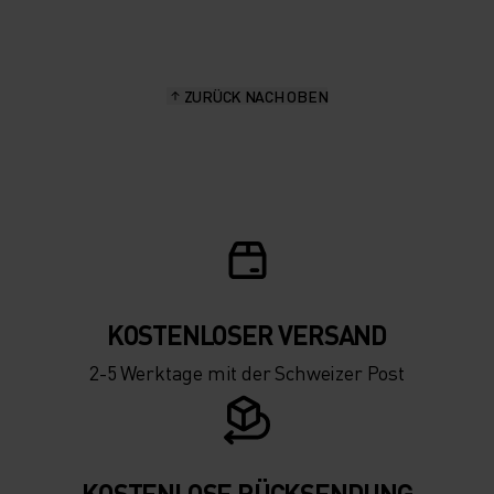
15°
15°
ZURÜCK NACH OBEN
10°
10°
5°
5°
0°
0°
-5°
-5°
KOSTENLOSER VERSAND
2-5 Werktage mit der Schweizer Post
-10°
-10°
-15°
-15°
KOSTENLOSE RÜCKSENDUNG