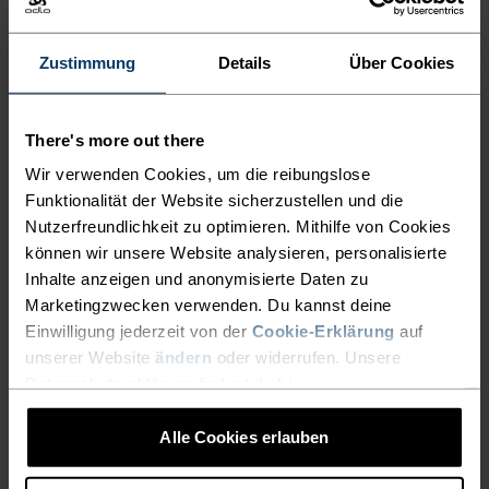
5°
5°
Zustimmung
Details
Über Cookies
0°
0°
There's more out there
-5°
-5°
Wir verwenden Cookies, um die reibungslose
Funktionalität der Website sicherzustellen und die
Nutzerfreundlichkeit zu optimieren. Mithilfe von Cookies
-10°
-10°
können wir unsere Website analysieren, personalisierte
Inhalte anzeigen und anonymisierte Daten zu
-15°
-15°
Marketingzwecken verwenden. Du kannst deine
Einwilligung jederzeit von der
Cookie-Erklärung
auf
unserer Website
ändern
oder widerrufen. Unsere
-20°
-20°
Datenschutzerklärung findest du
hier
.
Alle Cookies erlauben
-25°
-25°