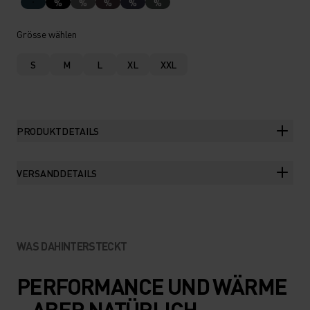
%
%
%
%
%
Grösse wählen
S
M
L
XL
XXL
PRODUKTDETAILS
VERSANDDETAILS
WAS DAHINTERSTECKT
PERFORMANCE UND WÄRME
– ABER NATÜRLICH.