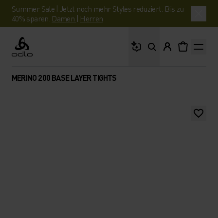
Summer Sale | Jetzt noch mehr Styles reduziert. Bis zu
40% sparen.
Damen
|
Herren
Wonach suchst du?
Odlo
MERINO 200 BASE LAYER TIGHTS