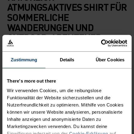
ATMUNGSAKTIVES SHIRT FÜR
SOMMERLICHE
WANDERUNGEN UND
OUTDOOR-ABENTEUER.
Folge dem Ruf der Berge – auch, wenn die
Zustimmung
Details
Über Cookies
Temperaturen steigen. Dieses ultraleichte T‑Shirt
besteht jeweils zur Hälfte aus Merinowolle und
TENCEL™ und bringt mit 130 Gramm so wenig
There's more out there
Gewicht wie kein anderes unserer Merinomix-
Wir verwenden Cookies, um die reibungslose
Modelle auf die Waage. So geniesst du an
Funktionalität der Website sicherzustellen und die
Sommertagen mit drückender Hitze Leichtigkeit
Nutzerfreundlichkeit zu optimieren. Mithilfe von Cookies
können wir unsere Website analysieren, personalisierte
und Komfort ohne Kompromisse. Dabei kommen
Inhalte anzeigen und anonymisierte Daten zu
die Vorteile der natürlichen Fasern zusammen:
Marketingzwecken verwenden. Du kannst deine
Merinowolle hemmt unangenehme Gerüche,
Einwilligung jederzeit von der
Cookie-Erklärung
auf