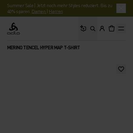
Summer Sale | Jetzt noch mehr Styles reduziert. Bis zu
40% sparen.
Damen
|
Herren
Wonach suchst du?
Odlo
MERINO TENCEL HYPER MAP T-SHIRT