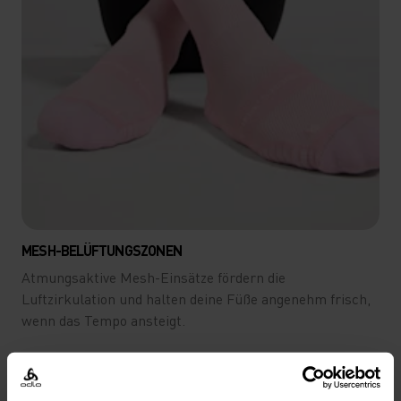
MESH-BELÜFTUNGSZONEN
Atmungsaktive Mesh-Einsätze fördern die
Luftzirkulation und halten deine Füße angenehm frisch,
wenn das Tempo ansteigt.