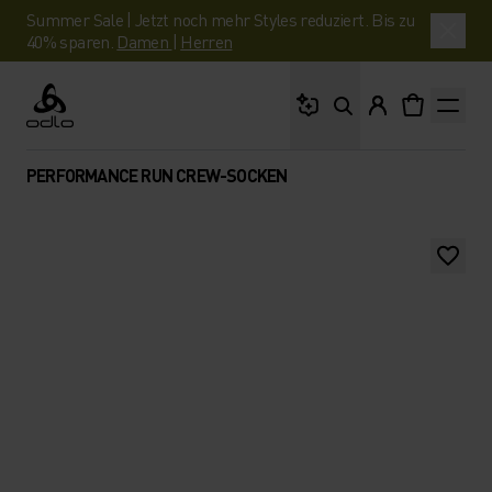
Summer Sale | Jetzt noch mehr Styles reduziert. Bis zu
40% sparen.
Damen
|
Herren
Wonach suchst du?
Odlo
PERFORMANCE RUN CREW-SOCKEN