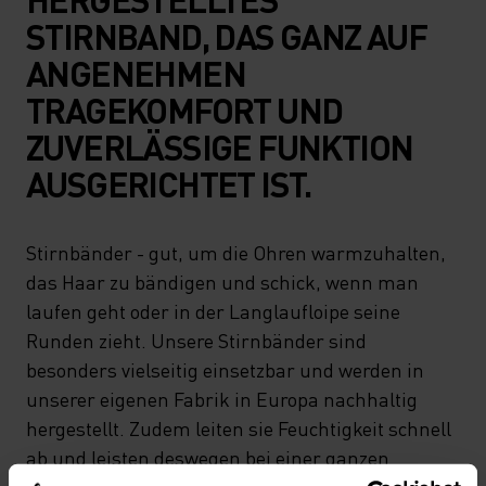
STIRNBAND, DAS GANZ AUF
ANGENEHMEN
TRAGEKOMFORT UND
ZUVERLÄSSIGE FUNKTION
AUSGERICHTET IST.
Stirnbänder - gut, um die Ohren warmzuhalten,
das Haar zu bändigen und schick, wenn man
laufen geht oder in der Langlaufloipe seine
Runden zieht. Unsere Stirnbänder sind
besonders vielseitig einsetzbar und werden in
unserer eigenen Fabrik in Europa nachhaltig
hergestellt. Zudem leiten sie Feuchtigkeit schnell
ab und leisten deswegen bei einer ganzen