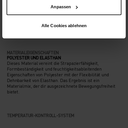
Anpassen
AKTIVITÄTSART
ALLES HOCHINTENSIVE AKTIVITÄTEN
Alle Cookies ablehnen
Skilanglauf - Radsport - Running
MATERIALEIGENSCHAFTEN
POLYESTER UND ELASTHAN
Dieses Material vereint die Strapazierfähigkeit,
Formbeständigkeit und feuchtigkeitsableitenden
Eigenschaften von Polyester mit der Flexibilität und
Dehnbarkeit von Elasthan. Das Ergebnis ist ein
Materialmix, der dir ausgezeichnete Bewegungsfreiheit
bietet.
TEMPERATUR-KONTROLL-SYSTEM