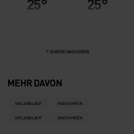
25°
25°
20°
20°
15°
15°
ZURÜCK NACH OBEN
10°
10°
5°
5°
MEHR DAVON
0°
0°
SKILANGLAUF
RADFAHREN
-5°
-5°
SKILANGLAUF
RADFAHREN