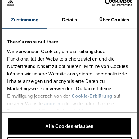
Bandbreite an Wintersportarten hervorragende
Dienste!Damit deine Ohren stets angenehm
warm bleiben und du auch bei Kälte aktiv bleiben
Zustimmung
Details
Über Cookies
kannst!
There's more out there
Wir verwenden Cookies, um die reibungslose
DETAILS, DIE DEN
Funktionalität der Website sicherzustellen und die
Nutzerfreundlichkeit zu optimieren. Mithilfe von Cookies
UNTERSCHIED MACHEN
können wir unsere Website analysieren, personalisierte
Inhalte anzeigen und anonymisierte Daten zu
Accessoires für unvergessliche Abenteuer.
Marketingzwecken verwenden. Du kannst deine
Einwilligung jederzeit von der
Cookie-Erklärung
auf
unserer Website
ändern
oder widerrufen. Unsere
Datenschutzerklärung findest du
hier
.
AKTIVITÄTSNIVEAU
Alle Cookies erlauben
NIEDRIG
MODERAT
HOCH