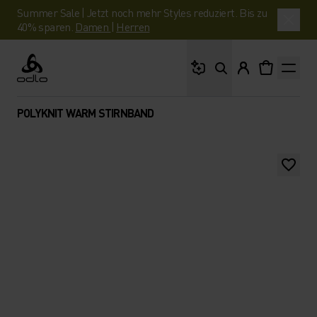
Summer Sale | Jetzt noch mehr Styles reduziert. Bis zu
40% sparen.
Damen
|
Herren
Wonach suchst du?
Odlo
POLYKNIT WARM STIRNBAND