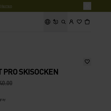
|
Herren
Wonach suchst du?
T PRO SKISOCKEN
40.00
gray