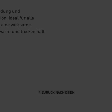
eidung und
n. Ideal für alle
r eine wirksame
 warm und trocken hält.
ZURÜCK NACH OBEN