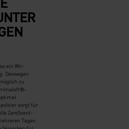
VE
 UNTER
NGEN
so ein Wir-
ig. Deswegen
 möglich zu
Primaloft®-
optimal
polster sorgt für
lle ZeroScent-
 mehreren Tagen
 Skisocken für