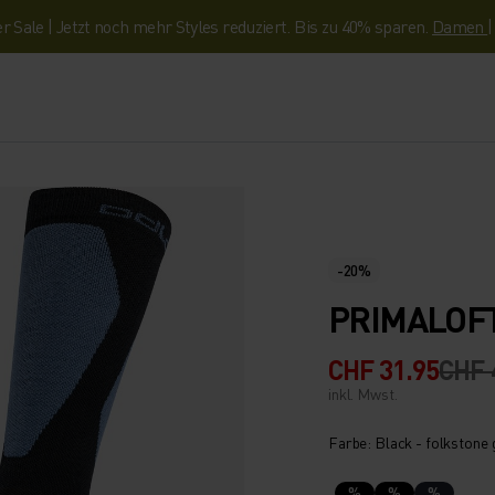
Sale | Jetzt noch mehr Styles reduziert. Bis zu 40% sparen.
Damen
-20%
PRIMALOF
CHF 31.95
CHF 
inkl. Mwst.
Farbe: Black - folkstone 
%
%
%