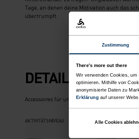
Tage, an denen deine Motivation auch das sch
übertrumpft.
Zustimmung
There's more out there
DETAILS, DIE DE
Wir verwenden Cookies, um di
optimieren. Mithilfe von Coo
anonymisierte Daten zu Mark
Erklärung
auf unserer Webs
Accessoires für unvergessliche Abenteuer.
AKTIVITÄTSNIVEAU
Alle Cookies ableh