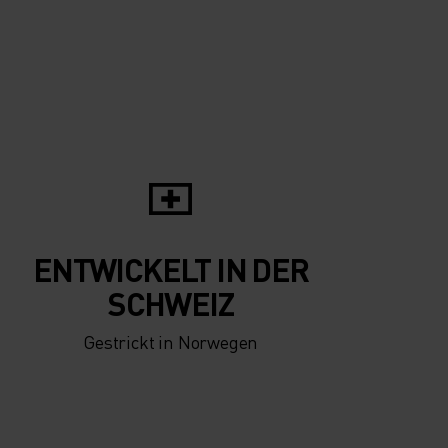
5°
5°
0°
0°
-5°
-5°
ENTWICKELT IN DER
-10°
-10°
SCHWEIZ
Gestrickt in Norwegen
-15°
-15°