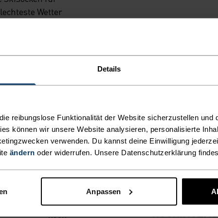
lechteste Wetter
Details
N UNTERSCHIED MACHE
e reibungslose Funktionalität der Website sicherzustellen und d
kies können wir unsere Website analysieren, personalisierte Inha
etingzwecken verwenden. Du kannst deine Einwilligung jederzei
ite
ändern
oder widerrufen. Unsere Datenschutzerklärung finde
AKTIVITÄTSART
nen
Anpassen
A
ALLES
HOCHINTENS