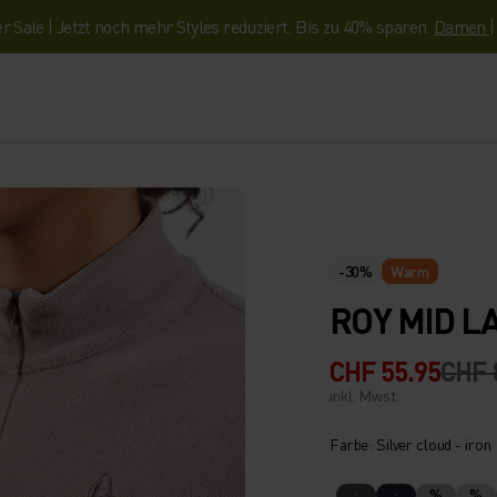
Sale | Jetzt noch mehr Styles reduziert. Bis zu 40% sparen.
Damen
-30%
Warm
ROY MID L
CHF 55.95
CHF 
inkl. Mwst.
Farbe: Silver cloud - iron
%
%