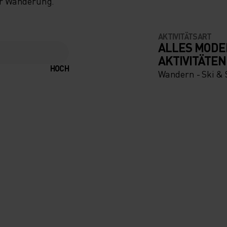
ner Wanderung.
TE
AKTIVITÄTSART
ALLES MODE
T,
AKTIVITÄTEN
HOCH
Wandern - Ski &
D SO
GEN