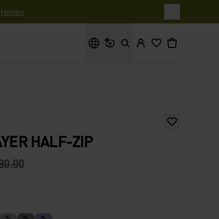
|
Herren
Wonach suchst du?
AYER HALF-ZIP
80.00
%
%
%