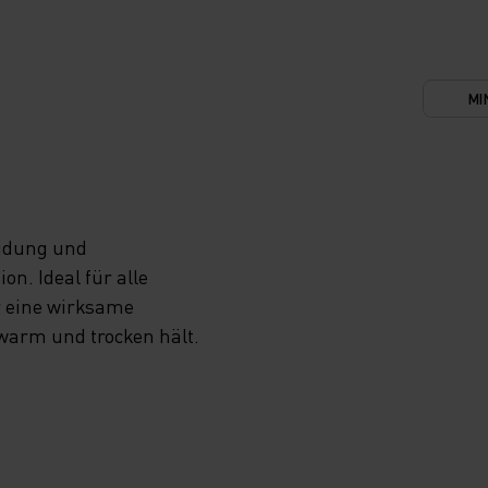
 DIE
MI
T
CH AUF
AS
eidung und
n. Ideal für alle
L
r eine wirksame
 warm und trocken hält.
LE
EIT,
HER