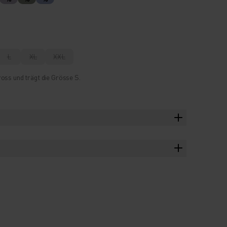
L
XL
XXL
oss und trägt die Grösse S.