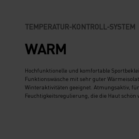
BRINGEN KANNST.
AUFGEBÜRSTETE
TEMPERATUR-KONTROLL-SYSTEM
INNENSEITE LIEG
WARM
WUNDERBAR WEI
DER HAUT, UND D
Hochfunktionelle und komfortable Sportbekl
Funktionswäsche mit sehr guter Wärmeisolatio
LEICHTE MATERIA
Winteraktivitäten geeignet. Atmungsaktiv, fü
Feuchtigkeitsregulierung, die die Haut schön
BELÄSST DIR VOL
BEWEGUNGSFREIH
WÄHREND EIN HO