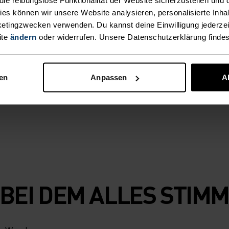
SRÜSTUNG
, und das leichte
kies können wir unsere Website analysieren, personalisierte Inha
 während ein
etingzwecken verwenden. Du kannst deine Einwilligung jederzei
ZU
und mithilfe des
ite
ändern
oder widerrufen. Unsere Datenschutzerklärung finde
e Wärme schnell
ELTEM
en Wärmeschutz
nen
Anpassen
A
ann liegst mit
 AUCH
 BEI DEM ALLES STIM
N