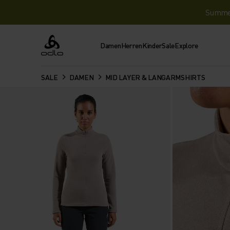
Summer 
Damen
Herren
Kinder
Sale
Explore
Odlo
SALE
DAMEN
MID LAYER & LANGARMSHIRTS