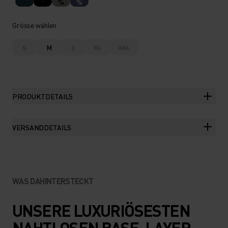
%
%
Grösse wählen
S
M
L
XL
XXL
PRODUKTDETAILS
VERSANDDETAILS
WAS DAHINTERSTECKT
UNSERE LUXURIÖSESTEN
NAHTLOSEN BASE-LAYER-