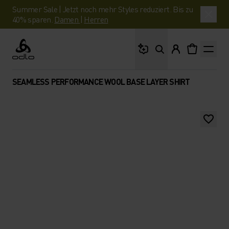
Summer Sale | Jetzt noch mehr Styles reduziert. Bis zu
40% sparen.
Damen
|
Herren
Wonach suchst du?
Odlo
SEAMLESS PERFORMANCE WOOL BASE LAYER SHIRT