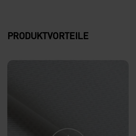
20°
20°
15°
15°
PRODUKTVORTEILE
10°
10°
5°
5°
0°
0°
-5°
-5°
-10°
-10°