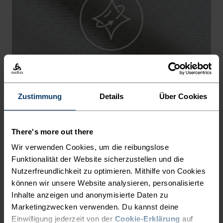
-15°
-15°
-20°
-20°
-25°
-25°
-30°
-30°
Zustimmung
Details
Über Cookies
There's more out there
Wir verwenden Cookies, um die reibungslose
Funktionalität der Website sicherzustellen und die
Nutzerfreundlichkeit zu optimieren. Mithilfe von Cookies
IST ELASTISCH
können wir unsere Website analysieren, personalisierte
Elastisch. Ergonomisch. Entwickelt, um sich mit deinem
Inhalte anzeigen und anonymisierte Daten zu
Körper zu bewegen, nicht dagegen.
Marketingzwecken verwenden. Du kannst deine
Einwilligung jederzeit von der
Cookie-Erklärung
auf