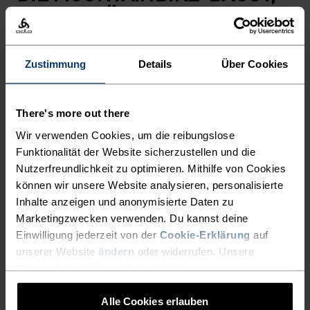
DIE MIT HÖCHSTER
PRÄZISION FÜR DEINE
ABENTEUER IM GELÄNDE
Zustimmung
Details
Über Cookies
ENTWICKELT WURDE.
There's more out there
Leicht, mit wasserabweisender Imprägnierung
Wir verwenden Cookies, um die reibungslose
und aus 90 Prozent recycelten Materialien
Funktionalität der Website sicherzustellen und die
gefertigt – für die X-Alp Explorer MTB-Baggy von
Nutzerfreundlichkeit zu optimieren. Mithilfe von Cookies
Odlo ist kein Vorhaben zu gross. Diese Baggy-
können wir unsere Website analysieren, personalisierte
Inhalte anzeigen und anonymisierte Daten zu
Shorts mit verstellbarem Bund bestehen aus
Marketingzwecken verwenden. Du kannst deine
strapazierfähigem Doppelgewebe mit jeder
Einwilligung jederzeit von der
Cookie-Erklärung
auf
Menge Stretch. Zwei Taschen mit Reissverschluss
unserer Website
ändern
oder widerrufen. Unsere
und zwei Seitentaschen lassen in Sachen
Datenschutzerklärung findest du
hier
.
Stauraum und Komfort keine Wünsche offen. Als
Mountainbike-Baggy ohne Sitzpolster, die als
Alle Cookies erlauben