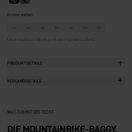
%
%
Grösse wählen
44
46
48
50
52
54
56
Unser model ist 184 cm groß und trägt die Größe 52.
PRODUKTDETAILS
VERSANDDETAILS
WAS DAHINTERSTECKT
DIE MOUNTAINBIKE-BAGGY,