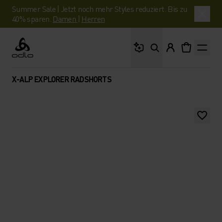
Summer Sale | Jetzt noch mehr Styles reduziert. Bis zu
40% sparen.
Damen
|
Herren
Wonach suchst du?
Odlo
X-ALP EXPLORER RADSHORTS