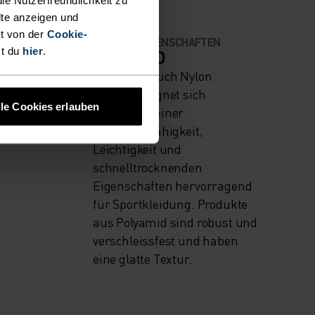
lte anzeigen und
t von der
Cookie-
MATERIALEIGENSCHAFTEN
st du
hier
.
POLYAMID
IVE
Polyamid, auch Nylon
genannt, eignet sich
lle Cookies erlauben
ng
aufgrund seiner
Strapazierfähigkeit,
Leichtigkeit und
schnelltrocknenden
Eigenschaften hervorragend
für Sportkleidung. Produkte
aus Polyamid sind robust und
verschleissfest und haben
eine glatte Textur.