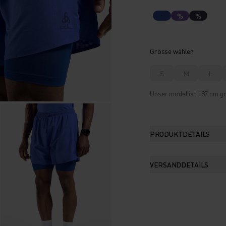
%
%
Grösse wählen
S
M
L
Unser model ist 187 cm gr
PRODUKTDETAILS
VERSANDDETAILS