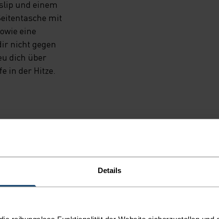
slip und einem
eitentasche mit
sowie eine
dir nicht gegen
reu dich über
 in der Hitze.
LLER LAUFEN
Details
nce-Laufbekleidung, die
e reibungslose Funktionalität der Website sicherzustellen und d