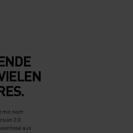
ENDE
VIELEN
RES.
t mit noch
rsion 2.0
ussenhose aus