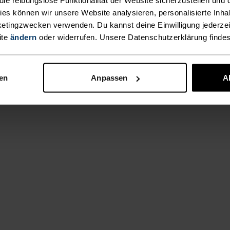
kies können wir unsere Website analysieren, personalisierte Inha
etingzwecken verwenden. Du kannst deine Einwilligung jederzei
AKTIVITÄTSART
ite
ändern
oder widerrufen. Unsere Datenschutzerklärung finde
ALLES
HOCHINTENS
HOCH
AKTIVITÄTEN
nen
Anpassen
A
Training - Runni