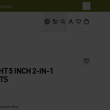
|
Herren
Wonach suchst du?
T 5 INCH 2-IN-1
TS
azzarine Blue