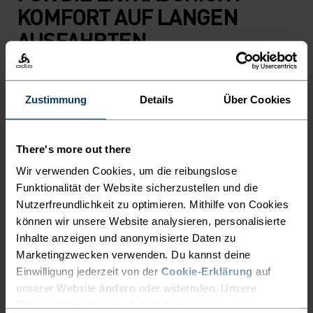
KOMFORT AUF LANGEN
AUSFAHRTEN.
Ob Bikepacking, Abenteuer im Gelände oder
Zustimmung
Details
Über Cookies
täglicher Arbeitsweg – dieser Style passt immer
(drunter): Die in unserer Fabrik in Europa
hergestellte Innenhose besteht zu 82 Prozent aus
There's more out there
recycelten Materialien und ist die perfekte
Wir verwenden Cookies, um die reibungslose
körpernahe Schicht unter deiner liebsten Baggy
Funktionalität der Website sicherzustellen und die
oder Radhose. Damit du es auf ausgedehnten
Nutzerfreundlichkeit zu optimieren. Mithilfe von Cookies
Touren in wechselndem Terrain jederzeit bequem
können wir unsere Website analysieren, personalisierte
hast, haben wir sie mit unserem neuen Explorer
Inhalte anzeigen und anonymisierte Daten zu
Sitzpolster aus biobasiertem perforierten 10-
Marketingzwecken verwenden. Du kannst deine
mm-Schaumstoff ausgestattet. Für die nötige
Einwilligung jederzeit von der
Cookie-Erklärung
auf
unserer Website
ändern
oder widerrufen. Unsere
Atmungsaktivität sorgen ultraleichte Mesh-
Datenschutzerklärung findest du
hier
.
Einsätze an der Seite. Genau das Richtige für