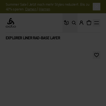
Summer Sale | Jetzt noch mehr Styles reduziert. Bis zu
40% sparen.
Damen
|
Herren
Wonach suchst du?
Odlo
EXPLORER LINER RAD-BASE LAYER