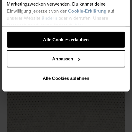
Marketingzwecken verwenden. Du kannst deine
NAHTLOSES DESIGN
Einwilligung jederzeit von der
Cookie-Erklärung
auf
Nahtlose Konstruktion für eine körpernahe Passform
unserer Website
ändern
oder widerrufen. Unsere
ohne Scheuern.
Datenschutzerklärung findest du
hier
.
Alle Cookies erlauben
Anpassen
Alle Cookies ablehnen