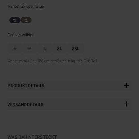
Farbe: Skipper Blue
%
%
Grösse wählen
S
M
L
XL
XXL
Unser model ist 186 cm groß und trägt die Größe L.
PRODUKTDETAILS
VERSANDDETAILS
WAS DAHINTERSTECKT