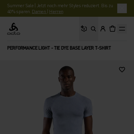
Summer Sale | Jetzt noch mehr Styles reduziert. Bis zu
40% sparen.
Damen
|
Herren
Wonach suchst du?
Odlo
PERFORMANCE LIGHT - TIE DYE BASE LAYER T-SHIRT