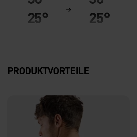
25°
25°
20°
20°
15°
15°
PRODUKTVORTEILE
10°
10°
5°
5°
0°
0°
-5°
-5°