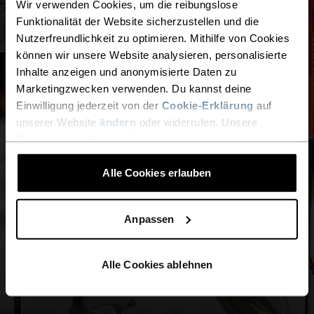
Wir verwenden Cookies, um die reibungslose
Funktionalität der Website sicherzustellen und die
Nutzerfreundlichkeit zu optimieren. Mithilfe von Cookies
WILLKOMMEN IM CLUB
können wir unsere Website analysieren, personalisierte
Inhalte anzeigen und anonymisierte Daten zu
Wir freuen uns, dass du an Bord bist, und
Marketingzwecken verwenden. Du kannst deine
können es kaum erwarten, dir neue
Einwilligung jederzeit von der
Cookie-Erklärung
auf
Inspirationen für deine Outdoor-Abenteuer zu
unserer Website
ändern
oder widerrufen. Unsere
liefern.
Datenschutzerklärung findest du
hier
.
FÜR DAMEN
FÜR HERREN
Alle Cookies erlauben
Anpassen
Alle Cookies ablehnen