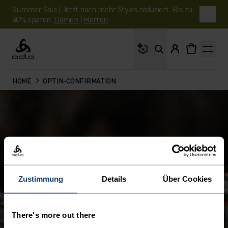
Summer Sale | Jetzt noch mehr Styles reduziert. Bis zu
40% sparen.
Damen
|
Herren
Wonach suchst du?
Odlo
HOME
OPTIN-CONFIRMATION
Zustimmung
Details
Über Cookies
There's more out there