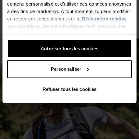
20°
20°
contenu personnalisé et d'utiliser des données anonymes
à des fins de marketing. À tout moment, tu peux modifier
ou retirer ton consentement sur la
Déclaration relative
15°
15°
aux cookies
ou lire notre
Politique de Protection des
données
.
10°
10°
Autoriser tous les cookies
5°
5°
Personnaliser
0°
0°
Refuser tous les cookies
-5°
-5°
-10°
-10°