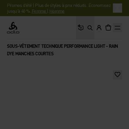
Promos d'été | Plus de styles à prix réduits. Économisez
jusqu'à 40 %.
Femme
|
Homme
Que cherches-tu ?
Odlo
SOUS-VÊTEMENT TECHNIQUE PERFORMANCE LIGHT - RAIN
DYE MANCHES COURTES