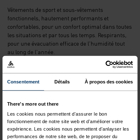
Vêtements de sport et sous-vêtements
fonctionnels, hautement performants et
confortables, pour un confort optimal dans toutes
les situations et par tous les temps. Respirants,
pour une évacuation efficace de l'humidité tout
au long de l'année.
MINIMUM
CONFORT IDÉAL
MAXIMUM
Consentement
Détails
À propos des cookies
30°
30°
There's more out there
Les cookies nous permettent d'assurer le bon
fonctionnement de notre site web et d'améliorer votre
25°
25°
expérience. Les cookies nous permettent d'anlayser les
performances de notre site web, de te proposer du