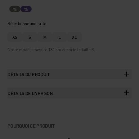
%
%
Sélectionne une taille
XS
S
M
L
XL
Notre modèle mesure 180 cm et porte la taille S.
DÉTAILS DU PRODUIT
DÉTAILS DE LIVRAISON
POURQUOI CE PRODUIT