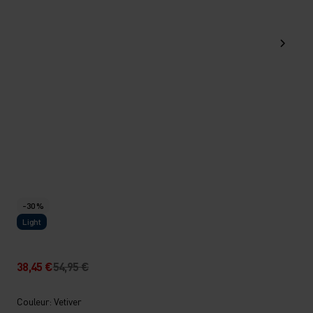
-30 %
Light
38,45 €
54,95 €
Couleur: Vetiver