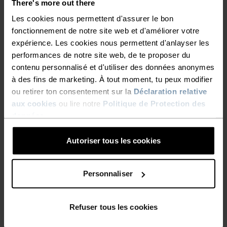
There's more out there
débardeur
Les cookies nous permettent d'assurer le bon
39,95 €
49,95 €
20,95 €
34,95 €
-20 %
-20 %
fonctionnement de notre site web et d'améliorer votre
Promos d’été
Promos d’été
expérience. Les cookies nous permettent d'anlayser les
performances de notre site web, de te proposer du
%
%
%
contenu personnalisé et d'utiliser des données anonymes
à des fins de marketing. À tout moment, tu peux modifier
Sous-vêtement technique
Sous-vêtement technique
Mérinos 200 manches
Active Light 2-Pack set
ou retirer ton consentement sur la
Déclaration relative
courtes
aux cookies
ou lire notre
Politique de Protection des
71,95 €
89,95 €
60,75 €
75,95 €
données
.
-20 %
-20 %
Promos d’été
Promos d’été
Autoriser tous les cookies
%
%
%
Personnaliser
Brassière Ascent
Brassière Seamless High
Performance Wool Medium
55,95 €
69,95 €
47,95 €
59,95 €
-20 %
-20 %
Refuser tous les cookies
Promos d’été
Promos d’été