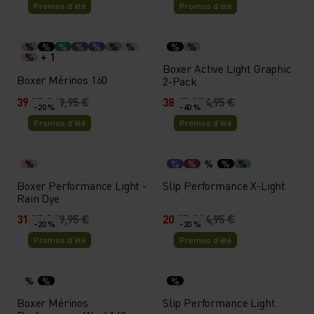
Promos d’été
Promos d’été
%
%
%
%
%
%
%
%
%
+ 1
%
Boxer Active Light Graphic
Boxer Mérinos 160
2-Pack
39,95 €
49,95 €
38,45 €
54,95 €
-20 %
-40 %
Promos d’été
Promos d’été
%
%
%
%
%
%
Boxer Performance Light -
Slip Performance X-Light
Rain Dye
31,95 €
39,95 €
20,95 €
34,95 €
-20 %
-20 %
Promos d’été
Promos d’été
%
%
%
Boxer Mérinos
Slip Performance Light