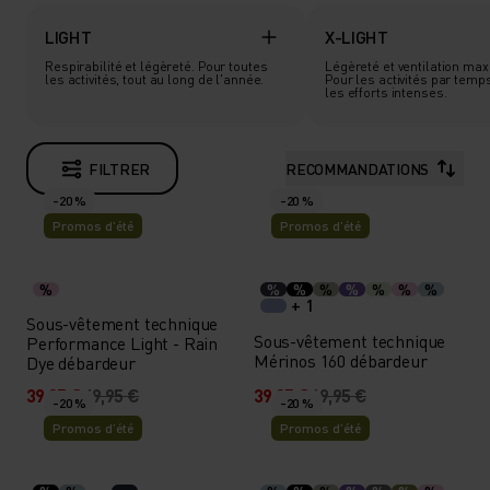
LIGHT
X-LIGHT
Respirabilité et légèreté. Pour toutes
Légèreté et ventilation ma
les activités, tout au long de l'année.
Pour les activités par temp
les efforts intenses.
FILTRER
RECOMMANDATIONS
-20 %
-20 %
Promos d’été
Promos d’été
%
%
%
%
%
%
%
%
+ 1
Sous-vêtement technique
Sous-vêtement technique
Performance Light - Rain
Mérinos 160 débardeur
Dye débardeur
39,95 €
49,95 €
39,95 €
49,95 €
-20 %
-20 %
Promos d’été
Promos d’été