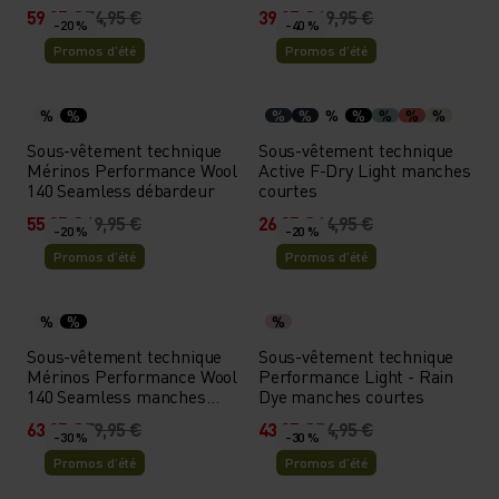
59,95 €
74,95 €
39,95 €
49,95 €
-20 %
-40 %
Promos d’été
Promos d’été
%
%
%
%
%
%
%
%
%
Sous-vêtement technique
Sous-vêtement technique
Mérinos Performance Wool
Active F-Dry Light manches
140 Seamless débardeur
courtes
55,95 €
69,95 €
26,95 €
44,95 €
-20 %
-20 %
Promos d’été
Promos d’été
%
%
%
Sous-vêtement technique
Sous-vêtement technique
Mérinos Performance Wool
Performance Light - Rain
140 Seamless manches
Dye manches courtes
courtes
63,95 €
79,95 €
43,95 €
54,95 €
-30 %
-30 %
Promos d’été
Promos d’été