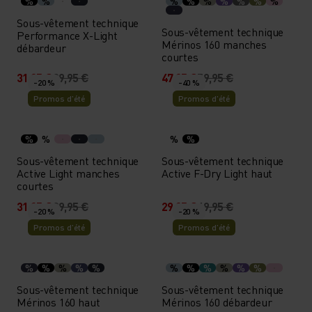
%
%
%
%
%
%
%
%
%
Sous-vêtement technique
Sous-vêtement technique
Performance X-Light
Mérinos 160 manches
débardeur
courtes
31,95 €
39,95 €
47,95 €
59,95 €
-20 %
-40 %
Promos d’été
Promos d’été
%
%
%
%
Sous-vêtement technique
Sous-vêtement technique
Active Light manches
Active F-Dry Light haut
courtes
31,95 €
39,95 €
29,95 €
49,95 €
-20 %
-20 %
Promos d’été
Promos d’été
%
%
%
%
%
%
%
%
%
%
%
Sous-vêtement technique
Sous-vêtement technique
Mérinos 160 haut
Mérinos 160 débardeur