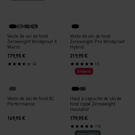
%
%
%
Veste de ski de fond
Veste de ski de fond
Zeroweight Windproof X
Zeroweight Pro Windproof
Warm
Hybrid
179,95 €
219,95 €
(4)
(1)
X-Warm
%
Veste de ski de fond XC
Haut à capuche de ski de
Performance
fond zippé Zeroweight
Insulator
169,95 €
179,95 €
(14)
Imperméable