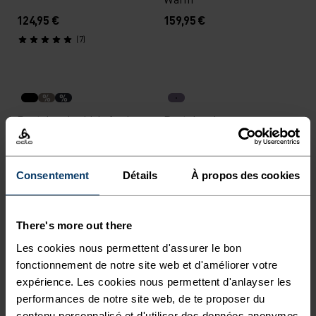
124,95 €
159,95 €
(7)
%
%
Pantalon de ski de fond
Pantalon de course
Zeroweight Windproof X
performance Odlo x
Warm
Marathon de ski de
l’Engadine
169,95 €
129,95 €
Consentement
Détails
À propos des cookies
(7)
Unisex
Unisex
There's more out there
%
%
%
Les cookies nous permettent d'assurer le bon
Bandeau Polyknit Warm
Bonnet Polyknit Warm
fonctionnement de notre site web et d'améliorer votre
Reflective
expérience. Les cookies nous permettent d'anlayser les
19,95 €
29,95 €
performances de notre site web, de te proposer du
contenu personnalisé et d'utiliser des données anonymes