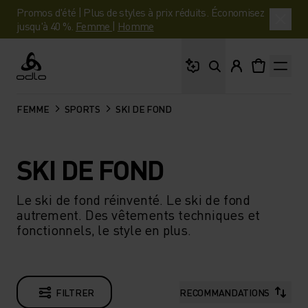
Promos d'été | Plus de styles à prix réduits. Économisez
jusqu'à 40 %.
Femme
|
Homme
Que cherches-tu ?
Odlo
FEMME
SPORTS
SKI DE FOND
SKI DE FOND
Le ski de fond réinventé. Le ski de fond
autrement. Des vêtements techniques et
fonctionnels, le style en plus.
FILTRER
RECOMMANDATIONS