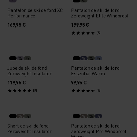
%
Pantalon de ski de fond XC
Pantalon de ski de fond
Performance
Zeroweight Elite Windproof
169,95 €
199,95 €
(5)
%
%
%
%
%
Jupe de ski de fond
Pantalon de ski de fond
Zeroweight Insulator
Essential Warm
119,95 €
99,95 €
(5)
(8)
%
%
%
%
%
Short de ski de fond
Pantalon de ski de fond
Zeroweight Insulator
Zeroweight Pro Windproof
Warm