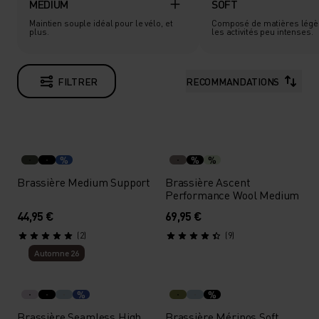
MEDIUM
SOFT
Maintien souple idéal pour le vélo, et
Composé de matières légè
plus.
les activités peu intenses.
FILTRER
RECOMMANDATIONS
%
%
%
Brassière Medium Support
Brassière Ascent
Performance Wool Medium
44,95 €
69,95 €
(2)
(9)
Automne 26
%
%
Brassière Seamless High
Brassière Mérinos Soft