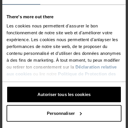
(14)
(11)
-30 %
Promos d’été
-20 %
There's more out there
Les cookies nous permettent d'assurer le bon
%
%
%
%
%
%
fonctionnement de notre site web et d'améliorer votre
Soutien-gorge de sport high
Brassière de sport
expérience. Les cookies nous permettent d'anlayser les
Everyday High pour femme
performances de notre site web, de te proposer du
45,45 €
64,95 €
51,95 €
64,95 €
contenu personnalisé et d'utiliser des données anonymes
(26)
(75)
à des fins de marketing. À tout moment, tu peux modifier
ou retirer ton consentement sur la
Déclaration relative
aux cookies
ou lire notre
Politique de Protection des
données
.
Autoriser tous les cookies
Personnaliser