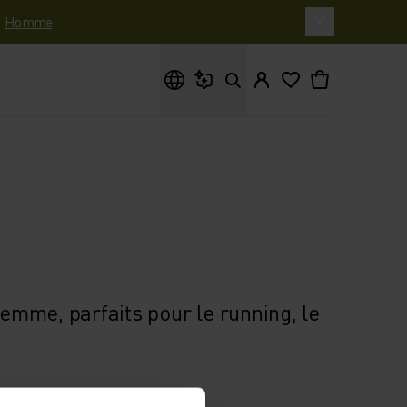
|
Homme
Que cherches-tu ?
femme, parfaits pour le running, le