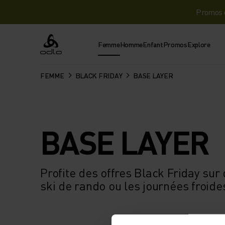
Promos d
Femme
Homme
Enfant
Promos
Explore
Odlo
FEMME
BLACK FRIDAY
BASE LAYER
BASE LAYER
Profite des offres Black Friday sur
ski de rando ou les journées froides