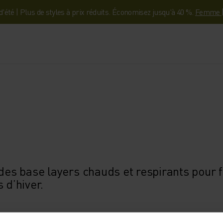
'été | Plus de styles à prix réduits. Économisez jusqu'à 40 %.
Femme
 des base layers chauds et respirants pour 
 d’hiver.